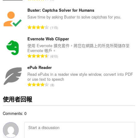
數
分
:
的
Buster: Captcha Solver for Humans
總
Save time by asking Buster to solve captchas for you.
次
評
115
數
分
:
的
Evernote Web Clipper
總
使用 Evernote 擴充套件，將您在網路上的所見所聞儲存至
Evernote 帳戶。
次
評
610
數
分
:
的
ePub Reader
總
Read ePubs in a reader view style window, convert into PDF
or use text to speech
次
評
8
數
分
:
的
使用者回報
總
次
Comments: 0
數
: