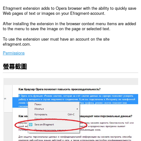
Efragment extension adds to Opera browser with the ability to quickly save
Web pages of text or images on your Efragment-account.
After installing the extension in the browser context menu items are added
to the menu to save the image on the page or selected text.
To use the extension user must have an account on the site
efragment.com.
Permissions
螢幕截圖
這
個
延
伸
套
件
能
存
取
你
部
分
網
站
的