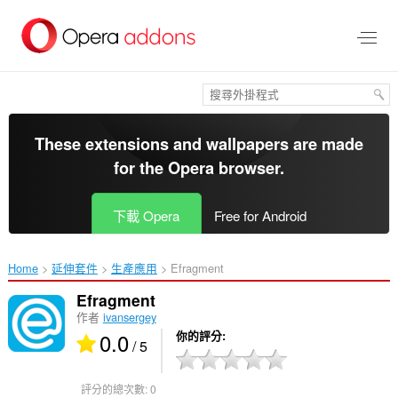
跳
到
主
要
內
容
區
These extensions and wallpapers are made
for the
Opera browser
.
下載 Opera
Free for Android
Home
延伸套件
生產應用
Efragment‎
Efragment
作者
ivansergey
0.0
你的評分
/ 5
評分的總次數:
0