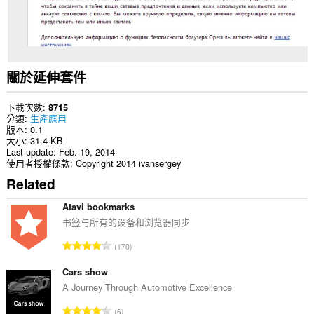
資
料。
這
個
延
伸
關於延伸套件
套
件
能
下載次數
8715
存
分類
生產應用
取
版本
0.1
你
大小
31.4 KB
的
Last update
Feb. 19, 2014
頁
使用者授權條款
Copyright 2014 ivansergey
籤
Related
與
瀏
覽
Atavi bookmarks
活
书签与所有的设备和浏览器同步
動。
評
170
分
的
Cars show
總
A Journey Through Automotive Excellence
次
評
6