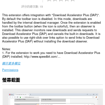
評分的總次數:
19
This extension offers integration with "Download Accelerator Plus (DAP)".
By default the toolbar icon is disabled. In this mode, downloads are
handled by the internal download manager. Once the extension is enabled
from the toolbar button (when the icon is colorful), then an observer is
installed. This observer monitors new downloads and sends requests to
Download Accelerator Plus (DAP) and cancels the built-in downloads. It is
also possible to use right-click over links option to send links to Download
Accelerator Plus (DAP) without installing the download observer.
Notes:
1. For the extension to work you need to have Download Accelerator Plus
(DAP) installed; http://www.speedbit.com/...
顯示更多欄位
Permissions
螢幕截圖
這
個
延
伸
套
件
能