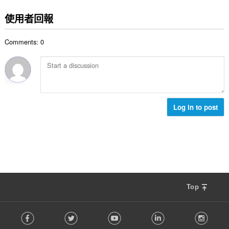
分
:
的
使用者回報
總
次
Comments: 0
數
:
Log in to post
Top
F
Facebook
Twitter
Youtube
LinkedIn
Instag
o
l