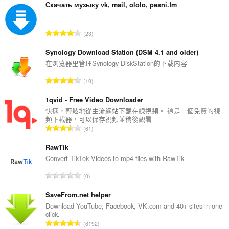
and
Скачать музыку vk, mail, ololo, pesni.fm
display
them
to
評
23
you
分
in
的
the
Synology Download Station (DSM 4.1 and older)
system
總
在浏览器里管理Synology DiskStation的下载内容
tray.
次
評
10
數
分
:
的
1qvid - Free Video Downloader
總
快速，輕鬆地從主流網站下載在線視頻。 這是一個免費的視
頻下載器，可以保存視頻並稍後觀看
次
評
61
數
分
:
的
RawTik
總
Convert TikTok Videos to mp4 files with RawTik
次
評
0
數
分
:
的
SaveFrom.net helper
總
Download YouTube, Facebook, VK.com and 40+ sites in one
click.
次
評
8192
數