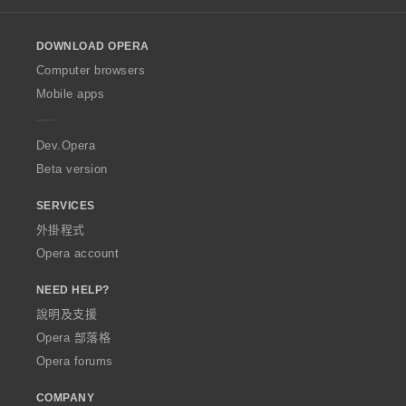
l
o
DOWNLOAD OPERA
w
O
Computer browsers
p
Mobile apps
e
r
a
Dev.Opera
Beta version
SERVICES
外掛程式
Opera account
NEED HELP?
說明及支援
Opera 部落格
Opera forums
COMPANY