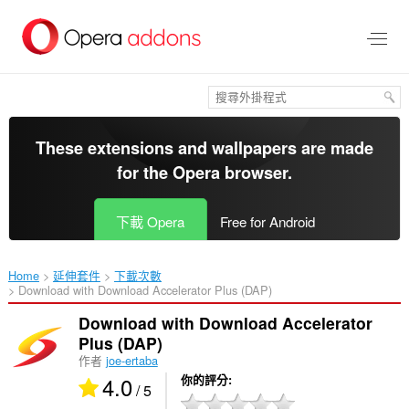
跳
到
主
要
內
容
區
These extensions and wallpapers are made
for the
Opera browser
.
下載 Opera
Free for Android
Home
延伸套件
下載次數
Download with Download Accelerator Plus (DAP)‎
Download with Download Accelerator
Plus (DAP)
作者
joe-ertaba
4.0
你的評分
/ 5