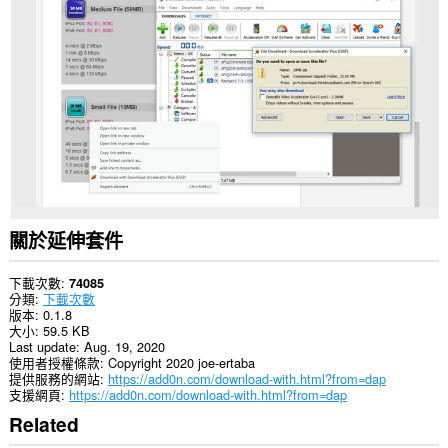
存
取
你
所
有
網
站
的
資
料。
This
extension
can
exchange
關於延伸套件
messages
with
programs
下載次數
74085
other
分類
下載次數
than
版本
0.1.8
Opera.
大小
59.5 KB
Last update
Aug. 19, 2020
This
使用者授權條款
Copyright 2020 joe-ertaba
extension
提供服務的網站
https://add0n.com/download-with.html?from=dap
can
支援網頁
https://add0n.com/download-with.html?from=dap
create
Related
rich
notifications