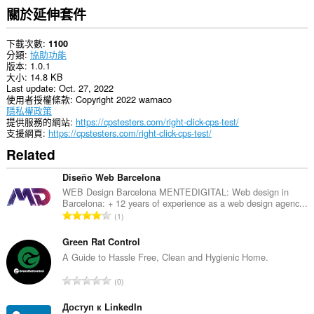
關於延伸套件
下載次數
1100
分類
協助功能
版本
1.0.1
大小
14.8 KB
Last update
Oct. 27, 2022
使用者授權條款
Copyright 2022 warnaco
隱私權政策
提供服務的網站
https://cpstesters.com/right-click-cps-test/
支援網頁
https://cpstesters.com/right-click-cps-test/
Related
Diseño Web Barcelona
WEB Design Barcelona MENTEDIGITAL: Web design in
Barcelona: + 12 years of experience as a web design agenc...
評
1
分
的
Green Rat Control
總
A Guide to Hassle Free, Clean and Hygienic Home.
次
評
0
數
分
:
的
Доступ к LinkedIn