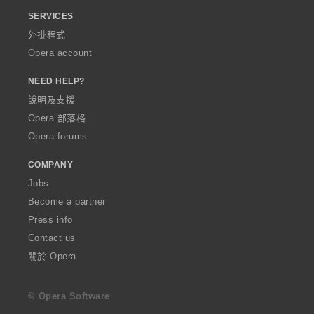
SERVICES
外掛程式
Opera account
NEED HELP?
說明及支援
Opera 部落格
Opera forums
COMPANY
Jobs
Become a partner
Press info
Contact us
關於 Opera
© Opera Software