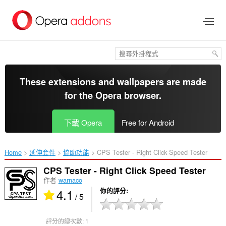
跳
到
主
要
內
容
區
These extensions and wallpapers are made
for the
Opera browser
.
下載 Opera
Free for Android
Home
延伸套件
協助功能
CPS Tester - Right Click Speed Tester‎
CPS Tester - Right Click Speed Tester
作者
warnaco
4.1
你的評分
/ 5
評分的總次數:
1