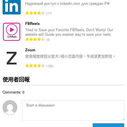
總
Надежный доступ к linkedin.com для граждан РФ
次
評
17
數
分
:
的
FBReels
總
Tried to Save your Favorite FBReels, Don't Worry! Our
website will Guide you easiest way to save your reels.
次
評
3
數
分
:
的
Zoom
總
使用缩放按钮以放大\/缩小页面内容，令阅读更加舒适。
次
評
193
數
分
:
的
使用者回報
總
次
Comments: 0
數
: