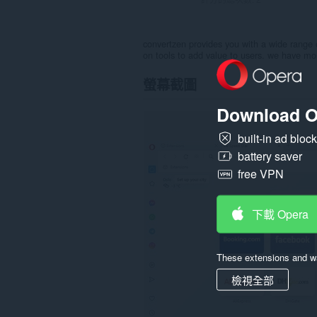
convertzen provides you with a wide range 
on tools to add value to users. we have mo
螢幕截圖
Download O
built-in ad bloc
battery saver
free VPN
下載 Opera
These extensions and wa
檢視全部