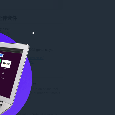
延伸套件
數
1226
x
助功能
0.0
.3 KB
date
Dec. 6, 2022
授權條款
Copyright 2022 gohansaiyan
政策
務的網站
https://convertzen.io/
頁
https://convertzen.io/
ted
Space Clicker Test
Spacebar counter is an online tool
which counts the number of times s...
評
3
分
的
Zoom
總
使用缩放按钮以放大\/缩小页面内