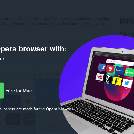
of premium tools for free. our developer team constantly working
關於
re than 6 years of experience in tool development in many scripts.
下載次
分類
協
版本
1.
pera browser with:
大小
16
Last up
使用者
ker
隱私權
提供服
支援網
Rela
Free for Mac
llpapers are made for the
Opera browser
.