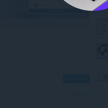
Log in to post
View forum thread