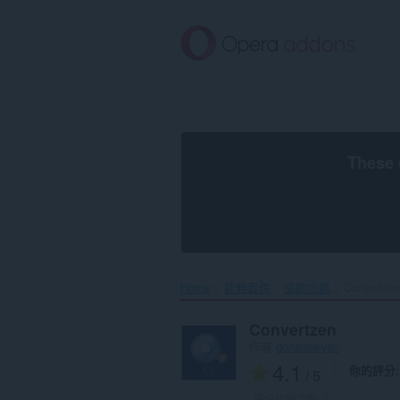
跳
到
主
要
內
容
區
These 
Home
延伸套件
協助功能
Convertzen
Convertzen
作者
gohansaiyan
4.1
你的評分
/ 5
評分的總次數:
2