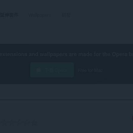
延伸套件
Wallpapers
研發
extensions and wallpapers are made for the
Opera b
下載 Opera
Free for Mac
‎