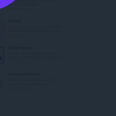
次
容，令阅读更加舒适。
數
評
193
:
分
的
FBReels
總
Tried to Save your Favorite FBReels,
次
Don't Worry! Our website will Guide...
數
評
3
:
分
的
Cricket Arroyo
總
Get the latest updates on all your
次
favorite cricket leagues, including P...
數
評
0
:
分
的
InstagramPhotoLink
總
This extension adds a link to the
次
actual image in instagram.
數
評
20
:
分
的
總
次
數