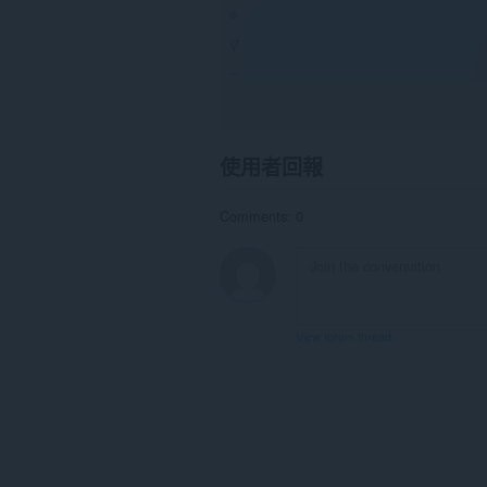
使用者回報
Comments: 0
View forum thread