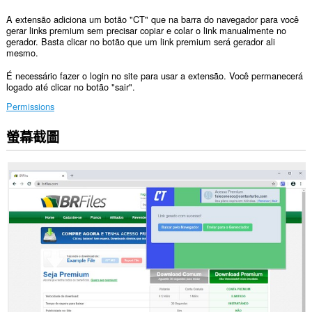
A extensão adiciona um botão "CT" que na barra do navegador para você
gerar links premium sem precisar copiar e colar o link manualmente no
gerador. Basta clicar no botão que um link premium será gerador ali
mesmo.
É necessário fazer o login no site para usar a extensão. Você permanecerá
logado até clicar no botão "sair".
Permissions
螢幕截圖
這
個
延
伸
套
件
能
存
取
你
的
頁
籤
與
瀏
覽