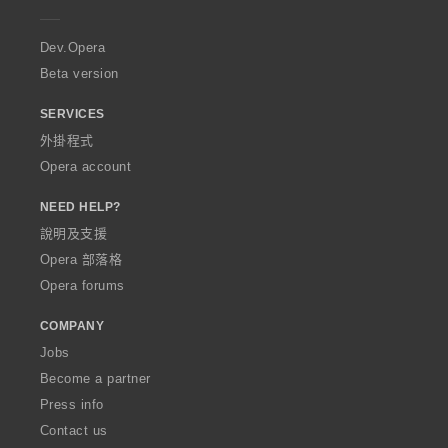
e
r
a
Dev.Opera
Beta version
SERVICES
外掛程式
Opera account
NEED HELP?
說明及支援
Opera 部落格
Opera forums
COMPANY
Jobs
Become a partner
Press info
Contact us