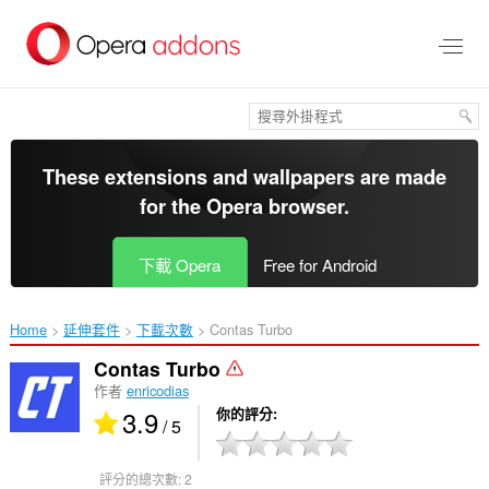
跳
到
主
要
內
容
區
These extensions and wallpapers are made
for the
Opera browser
.
下載 Opera
Free for Android
Home
延伸套件
下載次數
Contas Turbo‎
Contas Turbo
作者
enricodias
3.9
你的評分
/ 5
評分的總次數:
2