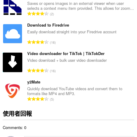
總
Saves or opens images in an external viewer when user
selects a context menu item provided. This allows for zoom...
次
評
2
數
分
:
的
Download to Firedrive
總
Easily download straight into your Firedrive account
次
評
16
數
分
:
的
Video downloader for TikTok | TikTokDer
總
Video download + bulk user video downloader
次
評
16
數
分
:
的
y2Mate
總
Quickly download YouTube videos and convert them to
formats like MP4 and MP3.
次
評
5
數
分
:
的
使用者回報
總
次
Comments: 0
數
: