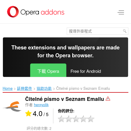
跳
到
主
要
內
容
區
These extensions and wallpapers are made
for the
Opera browser
.
下載 Opera
Free for Android
Home
延伸套件
協助功能
Čitelné písmo v Seznam Emailu‎
Čitelné písmo v Seznam Emailu
作者
henryolik
4.0
你的評分
/ 5
評分的總次數:
2