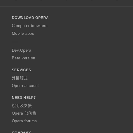
l
l
o
DOWNLOAD OPERA
w
O
Computer browsers
p
Mobile apps
e
r
a
Dev.Opera
Beta version
SERVICES
外掛程式
Opera account
NEED HELP?
說明及支援
Opera 部落格
Opera forums
COMPANY