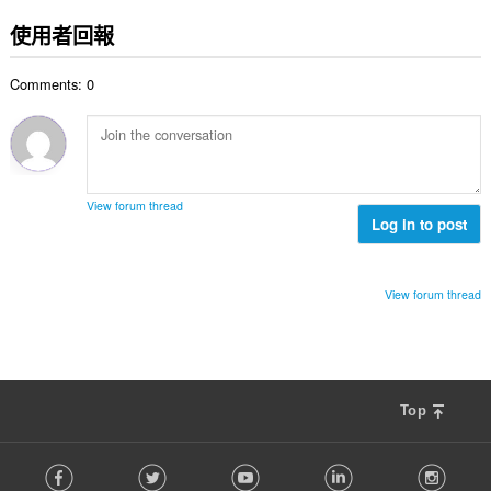
分
:
的
使用者回報
總
次
Comments: 0
數
:
View forum thread
Log in to post
View forum thread
Top
F
Facebook
Twitter
Youtube
LinkedIn
Instag
o