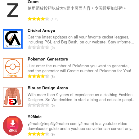
Zoom
使用缩放按钮以放大\/缩小页面内容，令阅读更加舒适。
評
193
分
的
Cricket Arroyo
總
Get the latest updates on all your favorite cricket leagues,
including PSL and Big Bash, on our website. Stay informe...
次
評
0
數
分
:
的
Pokemon Generators
總
Just enter the number of Pokémon you want to generate,
and the generator will Create number of Pokemon for You!
次
評
6
數
分
:
的
Blouse Design Arena
總
With more than 9 years of experience as a clothing Fashion
Designer. So We decided to start a blog and educate peopl...
次
評
0
數
分
:
的
Y2Mate
總
y2mate(ytmp3|y2matea com|y2 mate) is a youtube video
downloader guide and a youtube converter can convert any...
次
評
9
數