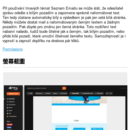
Při používání tmavých témat Seznam Emailu se může stát, že odesílatel
zprávu odešle s bílým pozadím a zapomene správně naformátovat text.
Ten tedy zůstane automaticky bílý a výsledkem je pak jen celá bílá stránka.
Někdy můžete dostat mail s naformátovaným černým textem a žádným
pozadím. Pak zbyde pro změnu jen černá stránka. Toto rozšíření text
nabarví našedo, tudíž bude čitelné jak s černým, tak bílým pozadím, nebo
přidá bílé pozadí, které umožní čitelnost černého textu. Samozřejmostí je i
vypnutí a zapnutí doplňku na doslova pár kliků.
Permissions
螢幕截圖
這
個
延
伸
套
件
能
存
取
你
部
分
網
站
的