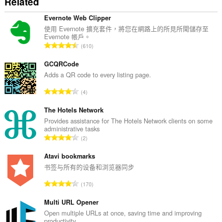
Related
與
瀏
覽
Evernote Web Clipper
活
使用 Evernote 擴充套件，將您在網路上的所見所聞儲存至
動。
Evernote 帳戶。
評
610
分
的
GCQRCode
總
Adds a QR code to every listing page.
次
評
4
數
分
:
的
The Hotels Network
總
Provides assistance for The Hotels Network clients on some
administrative tasks
次
評
2
數
分
:
的
Atavi bookmarks
總
书签与所有的设备和浏览器同步
次
評
170
數
分
:
的
Multi URL Opener
總
Open multiple URLs at once, saving time and improving
productivity.