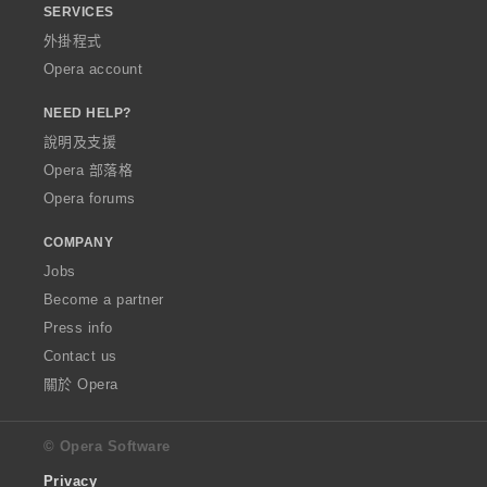
SERVICES
外掛程式
Opera account
NEED HELP?
說明及支援
Opera 部落格
Opera forums
COMPANY
Jobs
Become a partner
Press info
Contact us
關於 Opera
© Opera Software
Privacy