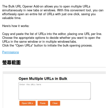
The Bulk URL Opener Add-on allows you to open multiple URLs
simultaneously in new tabs or windows. With this convenient tool, you can
effortlessly open an entire list of URLs with just one click, saving you
valuable time.
Here's how it works:
Copy and paste the list of URLs into the editor, placing one URL per line.
Choose the appropriate options to decide whether you want to open the
URLs in the same window or in multiple windows/tabs.
Click the "Open URLs" button to initiate the bulk opening process.
Permissions
螢幕截圖
這
個
延
伸
套
件
能
存
取
你
複
製/