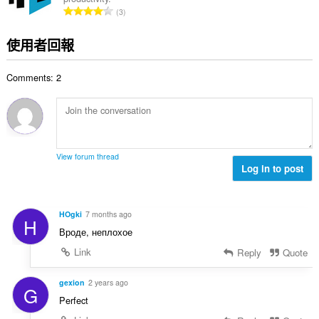
次
評
3
數
分
:
的
使用者回報
總
次
Comments: 2
數
:
View forum thread
Log in to post
HOgki
7 months ago
H
Вроде, неплохое
Link
Reply
Quote
gexion
2 years ago
G
Perfect