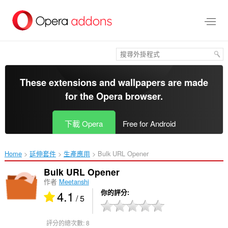
跳
到
主
要
內
容
區
These extensions and wallpapers are made
for the
Opera browser
.
下載 Opera
Free for Android
Home
延伸套件
生產應用
Bulk URL Opener‎
Bulk URL Opener
作者
Meetanshi
4.1
你的評分
/ 5
評分的總次數:
8