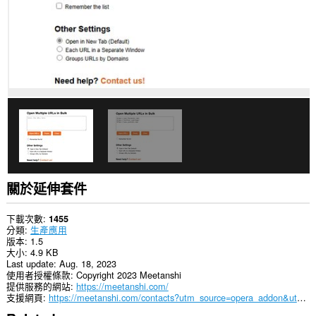
貼
上
的
資
料。
This
extension
can
write
data
into
the
clipboard.
這
個
關於延伸套件
延
伸
套
下載次數
1455
件
分類
生產應用
能
版本
1.5
存
大小
4.9 KB
取
Last update
Aug. 18, 2023
你
使用者授權條款
Copyright 2023 Meetanshi
的
提供服務的網站
https://meetanshi.com/
頁
支援網頁
https://meetanshi.com/contacts?utm_source=opera_addon&utm_medium=addon&utm_campaign=bulkurlopener
籤