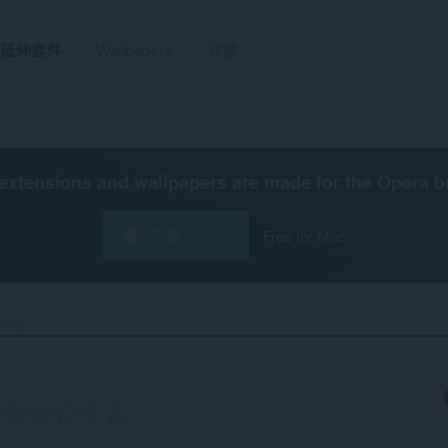
延伸套件
Wallpapers
研發
extensions and wallpapers are made for the
Opera b
下載 Opera
Free for Mac
ting‎