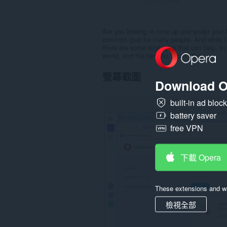
Are you looking to tone up and sculpt your 
common goal for many people. And while the
there are some strategies that can help. In t
works, and the benefits it can offer.
螢幕截圖
Download O
built-in ad bloc
battery saver
free VPN
下載 Opera
These extensions and wa
檢視全部