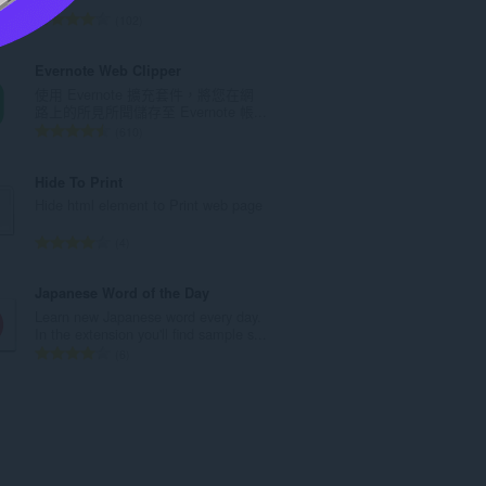
數
評
102
:
分
的
Evernote Web Clipper
總
使用 Evernote 擴充套件，將您在網
次
路上的所見所聞儲存至 Evernote 帳...
數
評
610
:
分
的
Hide To Print
總
Hide html element to Print web page
次
數
評
4
:
分
的
Japanese Word of the Day
總
Learn new Japanese word every day.
次
In the extension you'll find sample s...
數
評
6
:
分
的
總
次
數
: