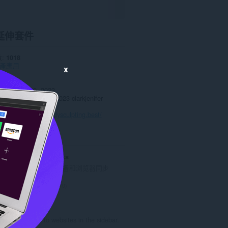
延伸套件
數
1018
產應用
x
0.0
6 KB
date
Aug. 30, 2023
授權條款
Copyright 2023 clarkjenifer
政策
務的網站
https://bodysculpting.best/
ted
Atavi bookmarks
书签与所有的设备和浏览器同步
評
170
分
的
Web Panel
總
Navigate to websites in the sidebar.
次