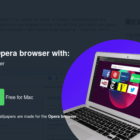
body? If so, you’re not alone. A healthy, toned physique is a
關於
re’s no one magical solution that will help you reach your goals,
his extension, we’ll explore body sculpting – what it is, how it
下載次
分類
生
版本
1.
大小
3.
pera browser with:
Last up
使用者
ker
隱私權
提供服
Rela
Free for Mac
llpapers are made for the
Opera browser
.