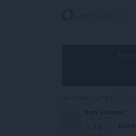
跳
到
主
要
內
容
區
These 
Home
延伸套件
生產應用
Body Sculp
Body Sculpting
作者
clarkjenifer
3.9
你的評分
/ 5
評分的總次數:
1