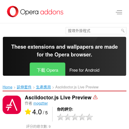
跳
到
主
要
內
容
區
These extensions and wallpapers are made
for the
Opera browser
.
下載 Opera
Free for Android
Home
延伸套件
生產應用
Asciidoctor.js Live Preview‎
Asciidoctor.js Live Preview
作者
mogztter
4.0
你的評分
/ 5
評分的總次數:
9