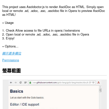
This project uses Asciidoctor.js to render AsciiDoc as HTML. Simply open
local or remote .ad, .adoc, .asc, .asciidoc file in Opera to preview AsciiDoc
as HTML!
= Usage
1. Check Allow access to file URLs in opera://extensions
2. Open local or remote .ad, .adoc, .asc, .asciidoc file in Opera
3. Enjoy!
= Options...
顯示更多欄位
Permissions
螢幕截圖
這
個
延
伸
套
件
能
存
取
你