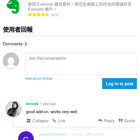
總
使用 Evernote 擴充套件，將您在網路上的所見所聞儲存至
Evernote 帳戶。
次
評
610
數
分
:
的
使用者回報
總
次
Comments: 2
數
:
View forum thread
Log in to post
kenodd
1 year ago
good add-on, works very well
Collapse
Link
Reply
Quote
kenodd
crazywo51654647
1 year ago
C