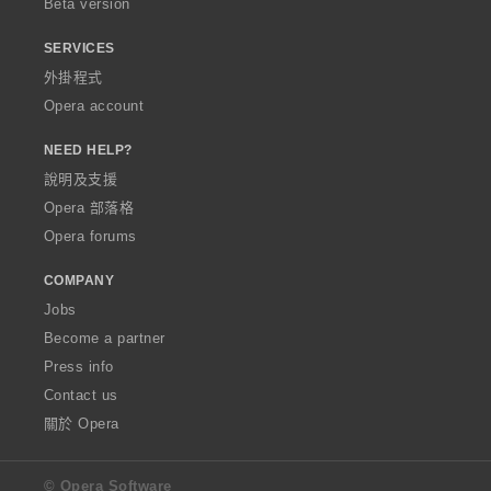
Beta version
SERVICES
外掛程式
Opera account
NEED HELP?
說明及支援
Opera 部落格
Opera forums
COMPANY
Jobs
Become a partner
Press info
Contact us
關於 Opera
© Opera Software