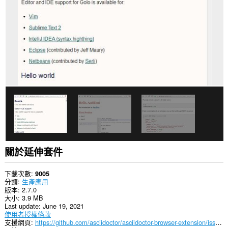
部
分
網
站
的
資
料。
這
個
延
伸
套
件
能
存
取
你
的
關於延伸套件
頁
籤
與
下載次數
9005
瀏
分類
生產應用
覽
版本
2.7.0
活
大小
3.9 MB
動。
Last update
June 19, 2021
使用者授權條款
支援網頁
https://github.com/asciidoctor/asciidoctor-browser-extension/issues