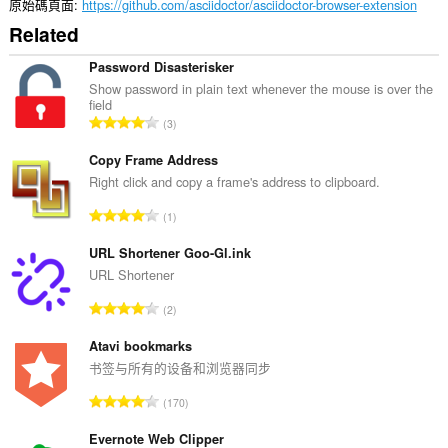
原始碼頁面
https://github.com/asciidoctor/asciidoctor-browser-extension
Related
Password Disasterisker
Show password in plain text whenever the mouse is over the
field
評
3
分
的
Copy Frame Address
總
Right click and copy a frame's address to clipboard.
次
評
1
數
分
:
的
URL Shortener Goo-Gl.ink
總
URL Shortener
次
評
2
數
分
:
的
Atavi bookmarks
總
书签与所有的设备和浏览器同步
次
評
170
數
分
:
的
Evernote Web Clipper