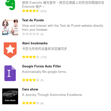
使用 Evernote 擴充套件，將您在網路上的所見所聞儲存至
Evernote 帳戶。
評
610
分
的
Test de Purete
總
View and interact with the Test de Pureté website directly
from your browser.
次
評
0
數
分
:
的
Atavi bookmarks
總
书签与所有的设备和浏览器同步
次
評
170
數
分
:
的
Google Forms Auto Filler
總
Automatically fills google forms.
次
評
5
數
分
:
的
Cars show
總
A Journey Through Automotive Excellence
次
評
6
數
分
: