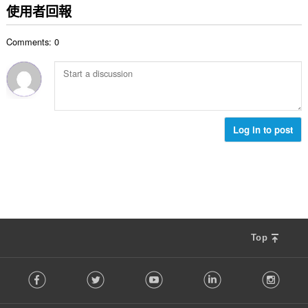
的
使用者回報
總
次
Comments: 0
數
:
Log in to post
Top
F
Facebook
Twitter
Youtube
LinkedIn
Instag
o
l
l