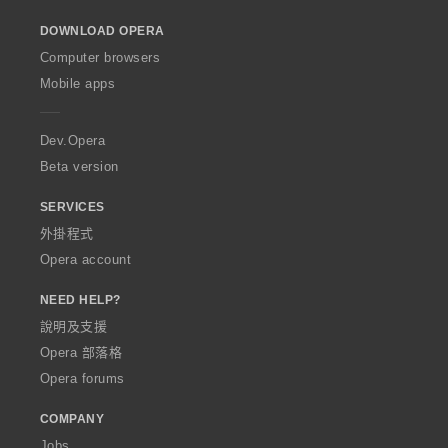
o
DOWNLOAD OPERA
w
O
Computer browsers
p
Mobile apps
e
r
a
Dev.Opera
Beta version
SERVICES
外掛程式
Opera account
NEED HELP?
說明及支援
Opera 部落格
Opera forums
COMPANY
Jobs