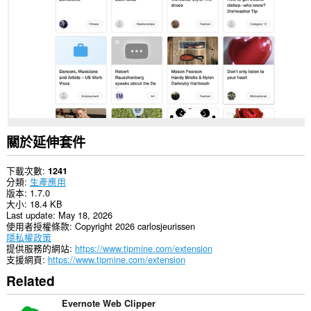
to
communicate
with
this
extension.
關於延伸套件
下載次數
1241
分類
生產應用
版本
1.7.0
大小
18.4 KB
Last update
May 18, 2026
使用者授權條款
Copyright 2026 carlosjeurissen
隱私權政策
提供服務的網站
https://www.tipmine.com/extension
支援網頁
https://www.tipmine.com/extension
Related
Evernote Web Clipper