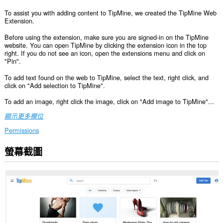
To assist you with adding content to TipMine, we created the TipMine Web
Extension.
Before using the extension, make sure you are signed-in on the TipMine
website. You can open TipMine by clicking the extension icon in the top
right. If you do not see an icon, open the extensions menu and click on
"Pin".
To add text found on the web to TipMine, select the text, right click, and
click on "Add selection to TipMine".
To add an image, right click the image, click on "Add image to TipMine"...
顯示更多欄位
Permissions
螢幕截圖
This
permission
allows
other
installed
extensions
and
web
pages