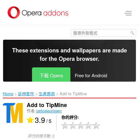
跳
到
主
要
內
容
區
These extensions and wallpapers are made
for the
Opera browser
.
下載 Opera
Free for Android
Home
延伸套件
生產應用
Add to TipMine‎
Add to TipMine
作者
carlosjeurissen
3.9
你的評分
/ 5
評分的總次數:
2