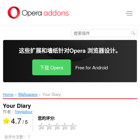
跳
到
主
要
内
容
这些扩展和墙纸针对
Opera 浏览器
设计。
下载 Opera
Free for Android
Home
Wallpapers
Your Diary‎
Your Diary
作者：
freyjadour
4.7
您的评分
/ 5
总评分次数：
7