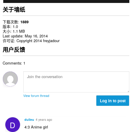
关于墙纸
下载次数
1889
版本
1.0
大小
1.1 MB
Last update
May 16, 2014
许可证
Copyright 2014 freyjadour
用户反馈
Comments: 1
View forum thread
Log in to post
dulieu
4 years ago
D
4:3 Anime girl