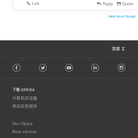
Link
Reply
Quote
View forum thread
顶部
F
Facebook
Twitter
Youtube
LinkedIn
Instag
o
l
l
o
下载 OPERA
w
O
计算机浏览器
p
移动应用程序
e
r
a
Dev.Opera
Beta version