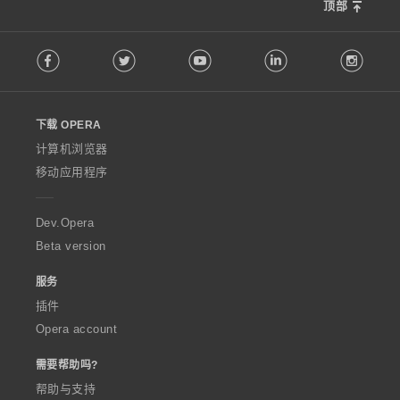
顶部
F
Facebook
Twitter
Youtube
LinkedIn
Instag
o
l
l
o
下载 OPERA
w
O
计算机浏览器
p
移动应用程序
e
r
a
Dev.Opera
Beta version
服务
插件
Opera account
需要帮助吗?
帮助与支持