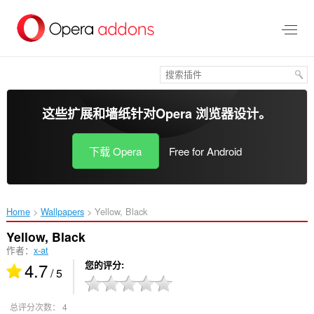
跳
到
主
要
内
容
这些扩展和墙纸针对
Opera 浏览器
设计。
下载 Opera
Free for Android
Home
Wallpapers
Yellow, Black‎
Yellow, Black
作者：
x-at
4.7
您的评分
/ 5
总评分次数：
4