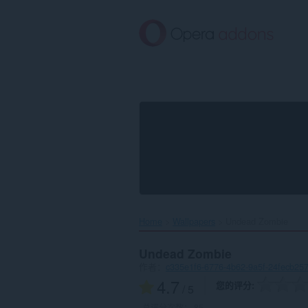
跳
到
主
要
内
容
Home
Wallpapers
Undead Zombie‎
Undead Zombie
作者：
c335e1f6-6776-4b62-9a5f-24fecb25
4.7
您的评分
/ 5
总评分次数：
85