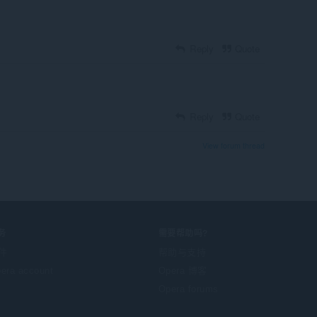
Reply
Quote
Reply
Quote
View forum thread
务
需要帮助吗?
件
帮助与支持
era account
Opera 博客
Opera forums