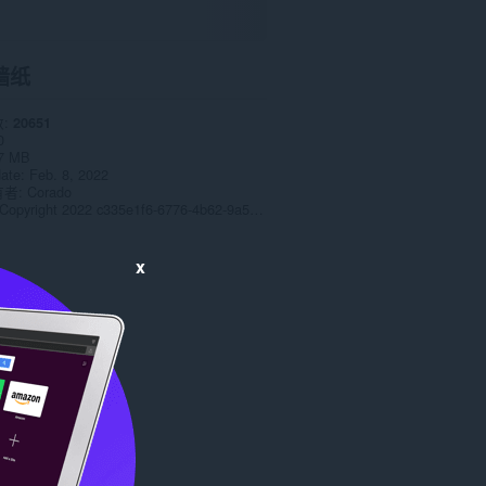
墙纸
数
20651
0
7 MB
date
Feb. 8, 2022
有者
Corado
Copyright 2022 c335e1f6-6776-4b62-9a5f-24fecb2577c8
x