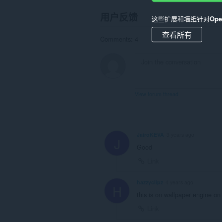
用户反馈
这些扩展和墙纸针对
Op
查看所有
Comments: 4
View forum thread
JairoKEVA
3 years ago
J
Good
Link
hazzyclipz
4 years ago
H
this is on wallpaper engine o
Link