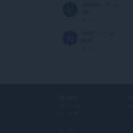
darkboyyeet
4 years ago
nice
Link
Nato2611
4 years ago
N
Good!
Link
下载 OPERA
服
计算机浏览器
插
移动应用程序
Op
Dev.Opera