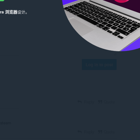
era 浏览器
设计。
Log in to post
Reply
Quote
n steam
Reply
Quote