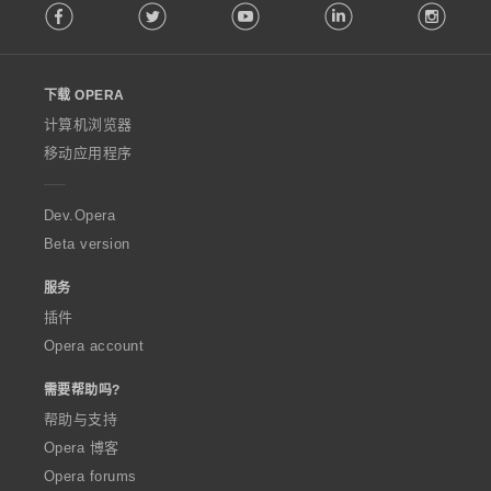
Facebook
Twitter
Youtube
LinkedIn
Instag
o
l
l
o
下载 OPERA
w
O
计算机浏览器
p
移动应用程序
e
r
a
Dev.Opera
Beta version
服务
插件
Opera account
需要帮助吗?
帮助与支持
Opera 博客
Opera forums