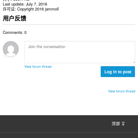
Last update
July 7, 2016
许可证
Copyright 2016 jammoll
用户反馈
Comments: 0
View forum thread
Log in to post
View forum thread
顶部
F