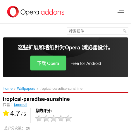
跳
到
主
要
内
容
这些扩展和墙纸针对
Opera 浏览器
设计。
下载 Opera
Free for Android
Home
Wallpapers
tropical-paradise-sunshine‎
tropical-paradise-sunshine
作者：
jammoll
4.7
您的评分
/ 5
总评分次数：
26