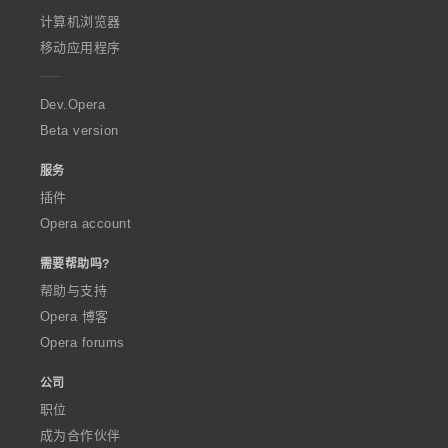
O
计算机浏览器
p
移动应用程序
e
r
a
Dev.Opera
Beta version
服务
插件
Opera account
需要帮助吗?
帮助与支持
Opera 博客
Opera forums
公司
职位
成为合作伙伴