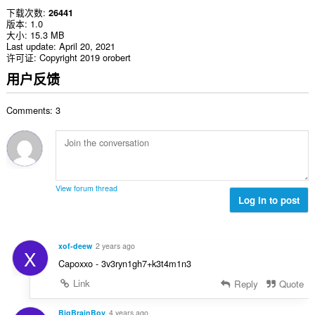
下载次数
26441
版本
1.0
大小
15.3 MB
Last update
April 20, 2021
许可证
Copyright 2019 orobert
用户反馈
Comments: 3
View forum thread
Log in to post
xof-deew
2 years ago
X
Capoxxo - 3v3ryn1gh7+k3t4m1n3
Link
Reply
Quote
BigBrainBoy
4 years ago