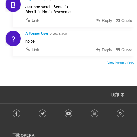
B
Just one word - Beautiful
Also it is frickin' Awesome
Link
Reply
Quote
A Former User
5 years ago
?
noice
Link
Reply
Quote
View forum thread
顶部
F
Facebook
Twitter
Youtube
LinkedIn
Instag
o
l
l
o
下载 OPERA
w