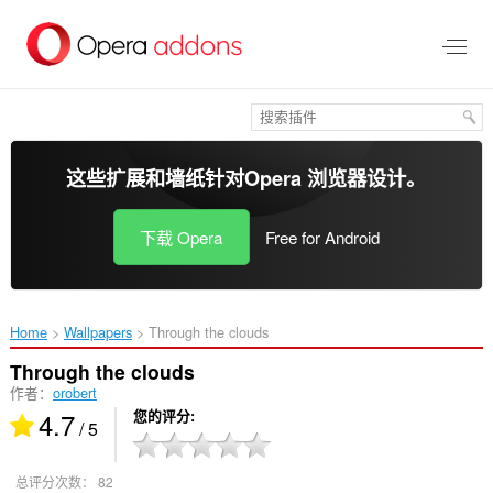
跳
到
主
要
内
容
这些扩展和墙纸针对
Opera 浏览器
设计。
下载 Opera
Free for Android
Home
Wallpapers
Through the clouds‎
Through the clouds
作者：
orobert
4.7
您的评分
/ 5
总评分次数：
82