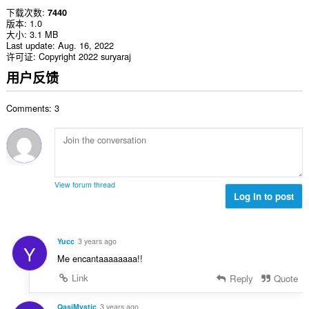
下载次数
7440
版本
1.0
大小
3.1 MB
Last update
Aug. 16, 2022
许可证
Copyright 2022 suryaraj
用户反馈
Comments: 3
View forum thread
Log in to post
Yucc
3 years ago
Y
Me encantaaaaaaaa!!
Link
Reply
Quote
QasiMystic
3 years ago