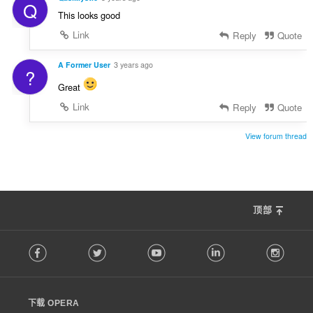
Q
This looks good
Link
Reply
Quote
A Former User
3 years ago
?
Great
Link
Reply
Quote
View forum thread
顶部
F
Facebook
Twitter
Youtube
LinkedIn
Instag
o
l
l
o
下载 OPERA
w