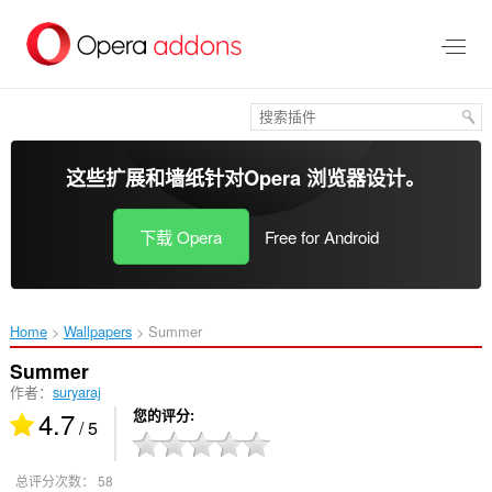
跳
到
主
要
内
容
这些扩展和墙纸针对
Opera 浏览器
设计。
下载 Opera
Free for Android
Home
Wallpapers
Summer‎
Summer
作者：
suryaraj
4.7
您的评分
/ 5
总评分次数：
58