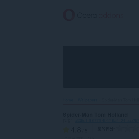
跳
到
主
要
内
容
Home
Wallpapers
Spider-Man Tom Holl
Spider-Man Tom Holland
作者：
c335e1f6-6776-4b62-9a5f-24fecb25
4.8
您的评分
/ 5
总评分次数：
260