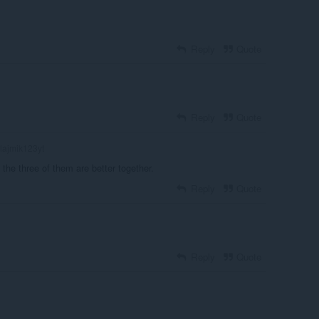
Reply
Quote
Reply
Quote
lajmik123yt
 the three of them are better together.
Reply
Quote
Reply
Quote