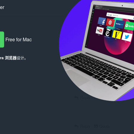
ker
Free for Mac
era 浏览器
设计。
Log in to post
Reply
Quote
Reply
Quote