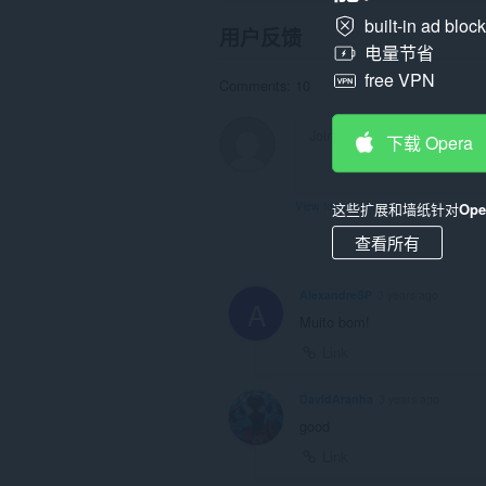
built-in ad bloc
用户反馈
电量节省
free VPN
Comments: 10
下载 Opera
View forum thread
这些扩展和墙纸针对
Op
查看所有
AlexandreSP
3 years ago
A
Muito bom!
Link
DavidAranha
3 years ago
good
Link