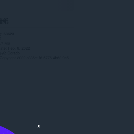
墙纸
数
63623
0
.7 MB
date
Feb. 8, 2022
有者
Corado
Copyright 2022 c335e1f6-6776-4b62-9a5f-24fecb2577c8
x