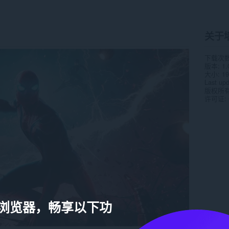
关于
下载次
版本
1.
大小
19
Last up
版权所
许可证
a 浏览器，畅享以下功