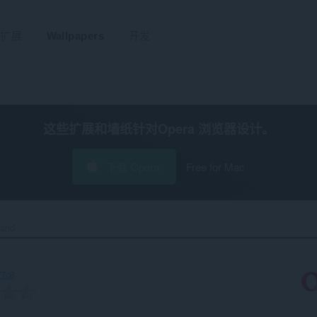
扩展
Wallpapers
开发
这些扩展和墙纸针对
Opera 浏览器
设计。
下载 Opera
Free for Mac
and‎
77c8