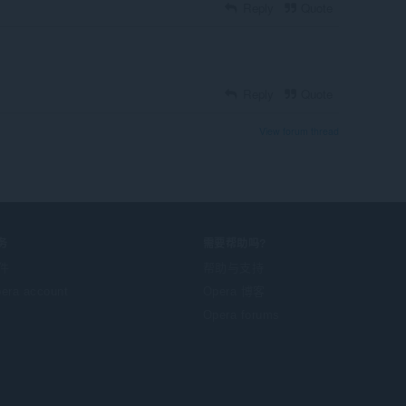
Reply
Quote
Reply
Quote
View forum thread
务
需要帮助吗?
件
帮助与支持
era account
Opera 博客
Opera forums