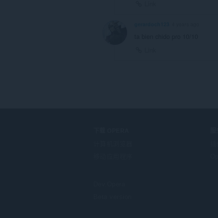
Link
gerardoch123
4 years ago
ta bien chido pro 10/10
Link
下载 OPERA
服
计算机浏览器
插
移动应用程序
Op
Dev.Opera
Beta version