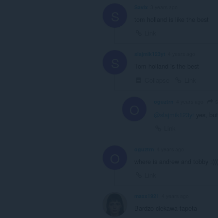
Savix
3 years ago
S
tom holland is like the best
Link
slajmik123yt
4 years ago
S
Tom holland is the best
Collapse
Link
s
oguztrn
4 years ago
O
@slajmik123yt
yes, but
Link
oguztrn
4 years ago
O
where is andrew and tobby :(((
Link
maxx1921
4 years ago
Bardzo ciekawa tapeta