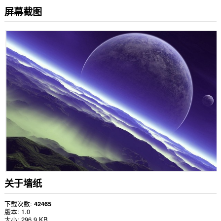
屏幕截图
关于墙纸
下载次数
42465
版本
1.0
大小
296.9 KB