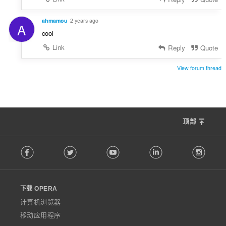
ahmamou
2 years ago
A
cool
Link
Reply
Quote
View forum thread
顶部
F
Facebook
Twitter
Youtube
LinkedIn
Instag
o
l
l
o
下载 OPERA
w
O
计算机浏览器
p
移动应用程序
e