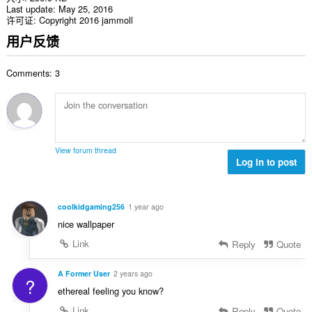
Last update
May 25, 2016
许可证
Copyright 2016 jammoll
用户反馈
Comments: 3
View forum thread
Log in to post
coolkidgaming256
1 year ago
nice wallpaper
Link
Reply
Quote
A Former User
2 years ago
?
ethereal feeling you know?
Link
Reply
Quote