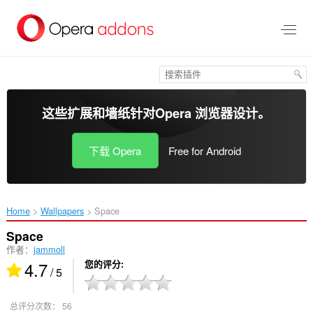
跳
到
主
要
内
容
这些扩展和墙纸针对
Opera 浏览器
设计。
下载 Opera
Free for Android
Home
Wallpapers
Space‎
Space
作者：
jammoll
4.7
您的评分
/ 5
总评分次数：
56