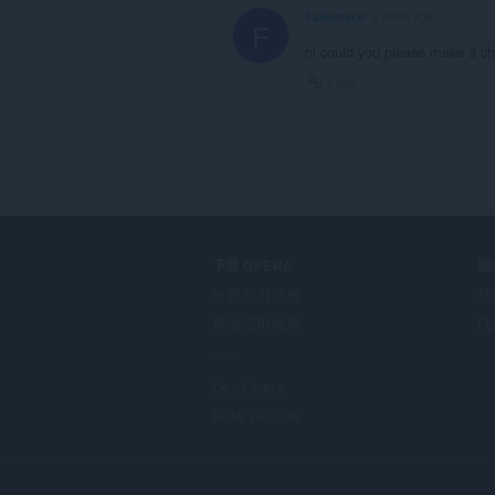
Fallentaco
3 years ago
F
hi could you please make a 
Link
下载 OPERA
服
计算机浏览器
插
移动应用程序
Op
Dev.Opera
Beta version
F
o