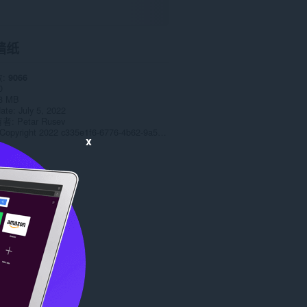
墙纸
数
9066
0
8 MB
date
July 5, 2022
有者
Petar Rusev
Copyright 2022 c335e1f6-6776-4b62-9a5f-24fecb2577c8
x