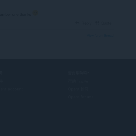
chamber one thanks
Reply
Quote
View forum thread
务
需要帮助吗?
件
帮助与支持
era account
Opera 博客
Opera forums