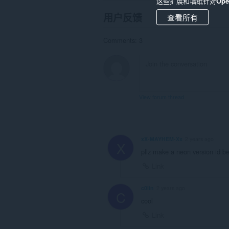
这些扩展和墙纸针对
Op
用户反馈
查看所有
Comments: 3
View forum thread
xX-MAYHEM-Xx
2 years ago
X
pllz make a neon version id b
Link
c0lin
2 years ago
C
cool
Link