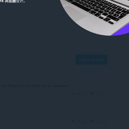
era 浏览器
设计。
Log in to post
e soo happy btw all these are so awesome !
Reply
Quote
Reply
Quote