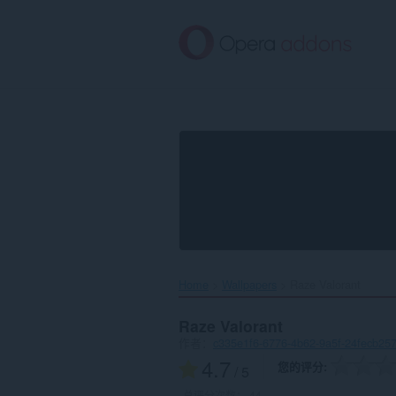
跳
到
主
要
内
容
Home
Wallpapers
Raze Valorant‎
Raze Valorant
作者：
c335e1f6-6776-4b62-9a5f-24fecb25
4.7
您的评分
/ 5
总评分次数：
44