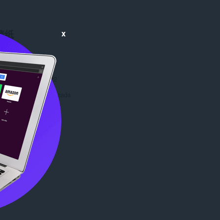
x
墙纸
数
2478
0
.1 MB
date
March 29, 2022
有者
Markzada 2022
Copyright 2022 Markzada