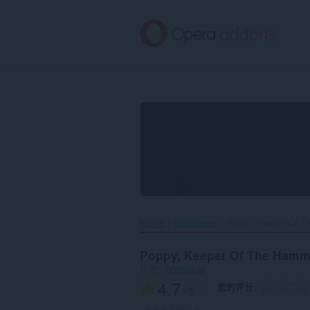
跳
到
主
要
内
容
Home
Wallpapers
Poppy, Keeper Of T
Poppy, Keeper Of The Hamm
作者：
Markzada
4.7
您的评分
/ 5
总评分次数：
6