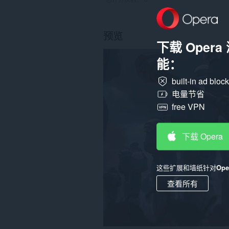
预览
下载 Oper
能：
built-in ad bloc
电量节省
free VPN
下载 Opera
这些扩展和墙纸针对
Op
查看所有