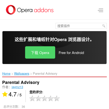
跳
到
主
要
内
容
这些扩展和墙纸针对
Opera 浏览器
设计。
下载 Opera
Free for Android
Home
Wallpapers
Parental Advisory‎
Parental Advisory
作者：
jaymz13
4.7
您的评分
/ 5
总评分次数：
36