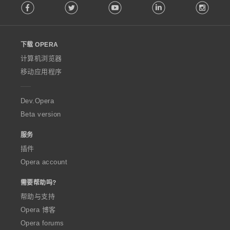
Facebook
Twitter
Youtube
LinkedIn
Instag
o
l
l
o
下载 OPERA
w
O
计算机浏览器
p
移动应用程序
e
r
a
Dev.Opera
Beta version
服务
插件
Opera account
需要帮助吗?
帮助与支持
Opera 博客
Opera forums