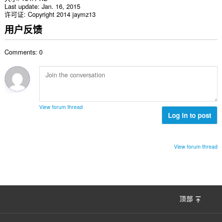
Last update
Jan. 16, 2015
许可证
Copyright 2014 jaymz13
用户反馈
Comments: 0
View forum thread
Log in to post
View forum thread
顶部
F