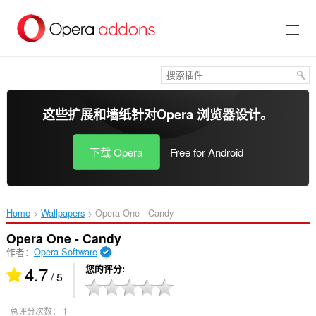
跳
到
主
要
内
容
这些扩展和墙纸针对
Opera 浏览器
设计。
下载 Opera
Free for Android
Home
Wallpapers
Opera One - Candy‎
Opera One - Candy
作者：
Opera Software
4.7
您的评分
/ 5
总评分次数：
1