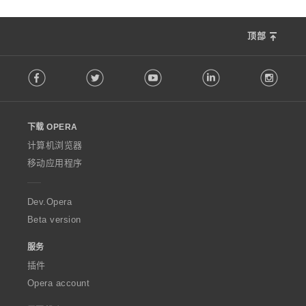
顶部
F
Facebook
Twitter
Youtube
LinkedIn
Instag
o
l
l
o
下载 OPERA
w
O
计算机浏览器
p
移动应用程序
e
r
a
Dev.Opera
Beta version
服务
插件
Opera account