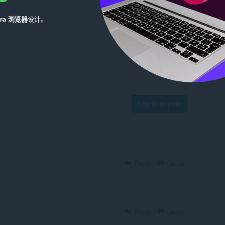
era 浏览器
设计。
Log in to post
Reply
Quote
Reply
Quote