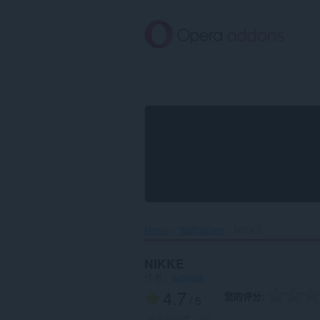
跳
到
主
要
内
容
Home
Wallpapers
NIKKE‎
NIKKE
作者：
suryaraj
4.7
您的评分
/ 5
总评分次数：
90