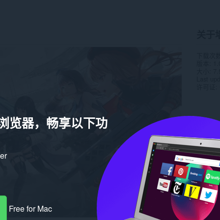
关于
下载次
版本
1.
大小
7.
Last up
许可证
a 浏览器，畅享以下功
ker
Free for Mac