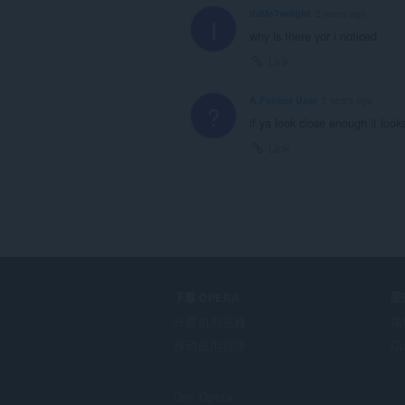
ItzMeTwilight
2 years ago
I
why is there yor i noticed
Link
A Former User
2 years ago
?
if ya look close enough it look
Link
下载 OPERA
服
计算机浏览器
插
移动应用程序
Op
Dev.Opera