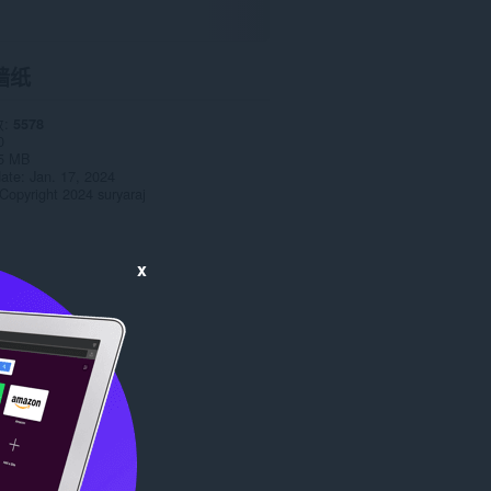
墙纸
数
5578
0
5 MB
date
Jan. 17, 2024
Copyright 2024 suryaraj
x