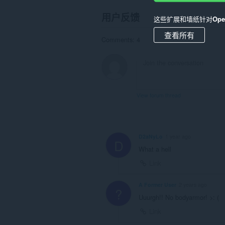
用户反馈
这些扩展和墙纸针对
Op
查看所有
Comments: 4
View forum thread
D2aNyLo
1 year ago
D
What a hell
Link
A Former User
2 years ago
?
Uuurgh!! No bodyarmor! >: (
Link