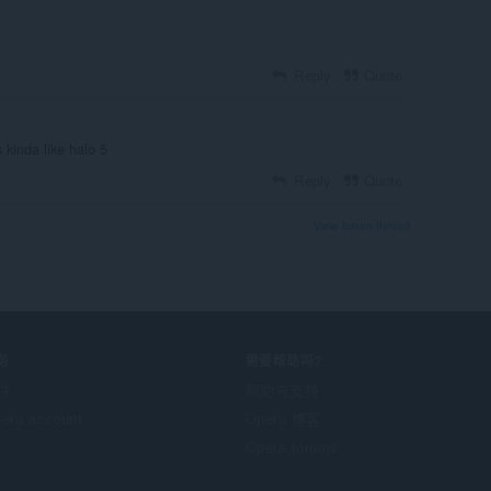
Reply
Quote
s kinda like halo 5
Reply
Quote
View forum thread
务
需要帮助吗?
件
帮助与支持
era account
Opera 博客
Opera forums