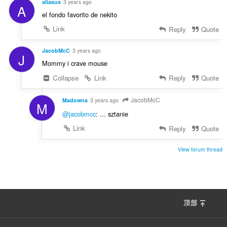
aliasus
3 years ago
A
el fondo favorito de nekito
Link
Reply
Quote
JacobMcC
3 years ago
J
Mommy i crave mouse
Collapse
Link
Reply
Quote
JacobMcC
Madowna
3 years ago
M
@jacobmcc
: ... sztanie
Link
Reply
Quote
View forum thread
顶部
F