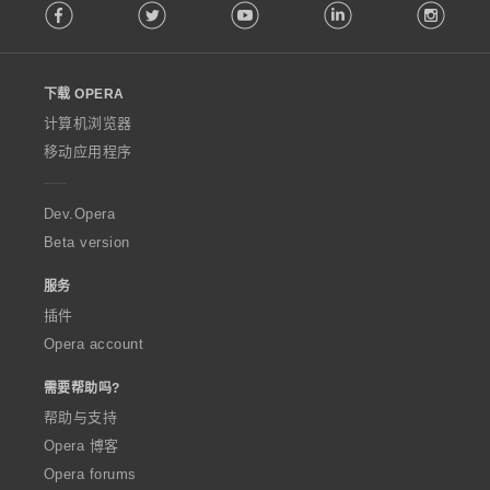
Facebook
Twitter
Youtube
LinkedIn
Instag
o
l
l
o
下载 OPERA
w
O
计算机浏览器
p
移动应用程序
e
r
a
Dev.Opera
Beta version
服务
插件
Opera account
需要帮助吗?
帮助与支持
Opera 博客
Opera forums