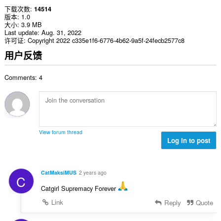
下载次数
14514
版本
1.0
大小
3.9 MB
Last update
Aug. 31, 2022
许可证
Copyright 2022 c335e1f6-6776-4b62-9a5f-24fecb2577c8
用户反馈
Comments: 4
View forum thread
Log in to post
CatMaksiMUS
2 years ago
C
Catgirl Supremacy Forever
Link
Reply
Quote