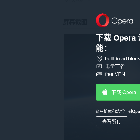
屏幕截图
下载 Oper
能：
built-in ad bloc
电量节省
free VPN
下载 Opera
这些扩展和墙纸针对
Op
查看所有