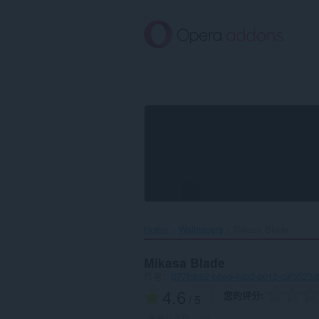
跳
到
主
要
内
容
Home
Wallpapers
Mikasa Blade‎
Mikasa Blade
作者：
077fdb62-b8ed-4ab2-b012-c9f5523d
4.6
您的评分
/ 5
总评分次数：
40