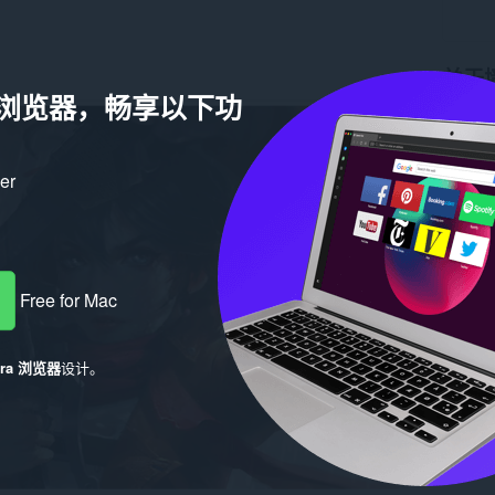
关于
a 浏览器，畅享以下功
下载次
版本
1.
大小
27
Last up
ker
许可证
Free for Mac
era 浏览器
设计。