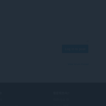
Log in to post
View forum thread
务
需要帮助吗?
件
帮助与支持
era account
Opera 博客