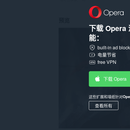
预览
下载 Oper
能：
built-in ad bloc
电量节省
free VPN
下载 Opera
这些扩展和墙纸针对
Op
查看所有