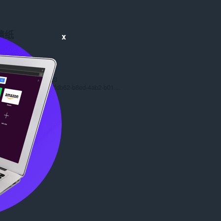
墙纸
x
数
2241
0
.1 MB
date
March 14, 2023
Copyright 2022 077fdb62-b8ed-4ab2-b012-c9f5523df44b