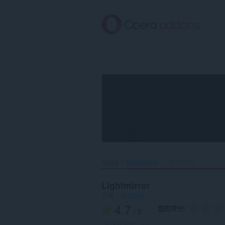
跳
到
主
要
内
容
Home
Wallpapers
Lightmirror‎
Lightmirror
作者：
jammoll
4.7
您的评分
/ 5
总评分次数：
59