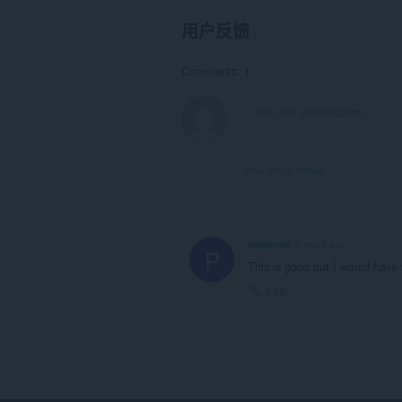
用户反馈
Comments: 1
View forum thread
psyconic
6 years ago
P
This is good but I would have 
Link