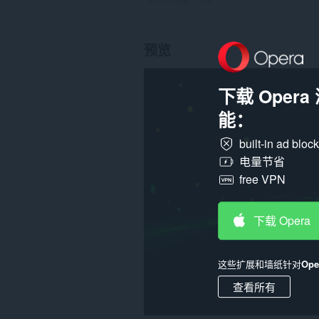
预览
下载 Oper
能：
built-in ad bloc
电量节省
free VPN
下载 Opera
这些扩展和墙纸针对
Op
查看所有