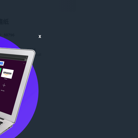
墙纸
数
50796
x
0
5 MB
date
March 14, 2016
Copyright 2016 jammoll