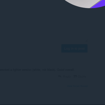
Log in to post
wanted a lighter version (white, not black). Good overall.
Reply
Quote
View forum thread