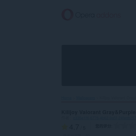
跳
到
主
要
内
容
Home
Wallpapers
Killjoy Valorant Gray
Killjoy Valorant Gray&Purple
作者：
c335e1f6-6776-4b62-9a5f-24fecb25
4.7
您的评分
/ 5
总评分次数：
90