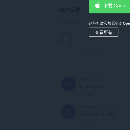
下载 Opera
用户反馈
Comments: 5
这些扩展和墙纸针对
Op
查看所有
View forum thread
Herdop
1 year ago
H
thats so good
Link
Nunyunnini
3 years ago
N
We need more of this
Link