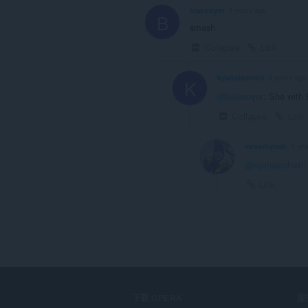
blakeoyer
3 years ago
B
smash
Collapse
Link
kyahaiashish
3 years ago
K
@blakeoyer
: She with 
Collapse
Link
mrsarhynah
3 ye
@kyahaiashish
:
Link
下载 OPERA
服