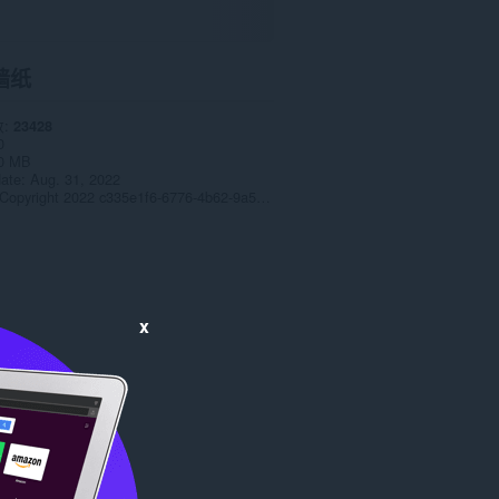
墙纸
数
23428
0
0 MB
date
Aug. 31, 2022
Copyright 2022 c335e1f6-6776-4b62-9a5f-24fecb2577c8
x