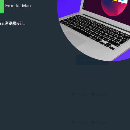
Free for Mac
era 浏览器
设计。
Log in to post
Reply
Quote
Reply
Quote