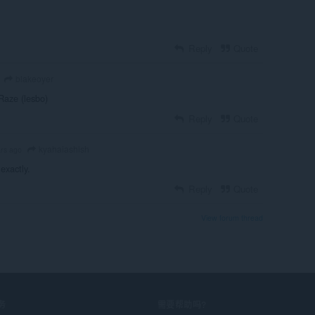
Reply
Quote
blakeoyer
Raze (lesbo)
Reply
Quote
kyahaiashish
ars ago
 exactly.
Reply
Quote
View forum thread
务
需要帮助吗?