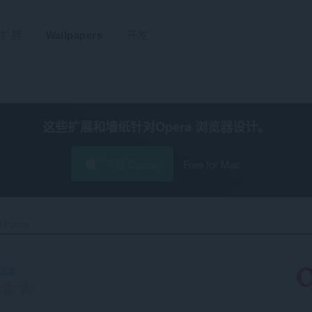
扩展
Wallpapers
开发
这些扩展和墙纸针对
Opera 浏览器
设计。
下载 Opera
Free for Mac
&Purple‎
77c8