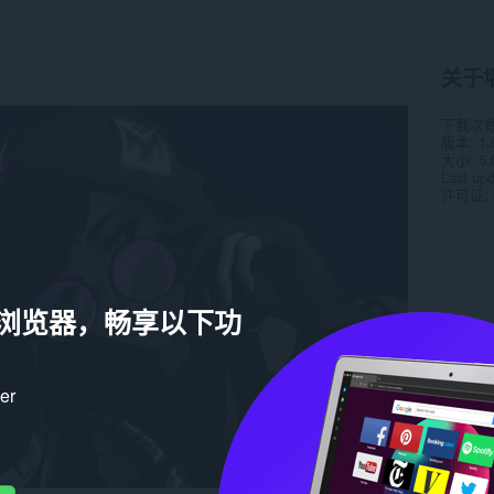
关于
下载次
版本
1.
大小
5.
Last up
许可证
a 浏览器，畅享以下功
ker