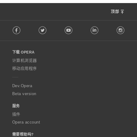
顶部
F
Facebook
Twitter
Youtube
LinkedIn
Instag
o
l
l
o
下载 OPERA
w
O
计算机浏览器
p
移动应用程序
e
r
a
Dev.Opera
Beta version
服务
插件
Opera account
需要帮助吗?