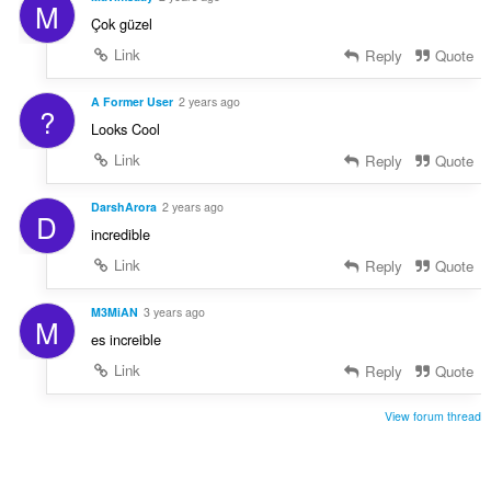
M
Çok güzel
Link
Reply
Quote
A Former User
2 years ago
?
Looks Cool
Link
Reply
Quote
DarshArora
2 years ago
D
incredible
Link
Reply
Quote
M3MiAN
3 years ago
M
es increible
Link
Reply
Quote
View forum thread