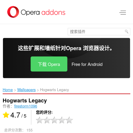
跳
到
主
要
内
容
这些扩展和墙纸针对
Opera 浏览器
设计。
下载 Opera
Free for Android
Home
Wallpapers
Hogwarts Legacy‎
Hogwarts Legacy
作者：
firestorm1096
4.7
您的评分
/ 5
总评分次数：
155