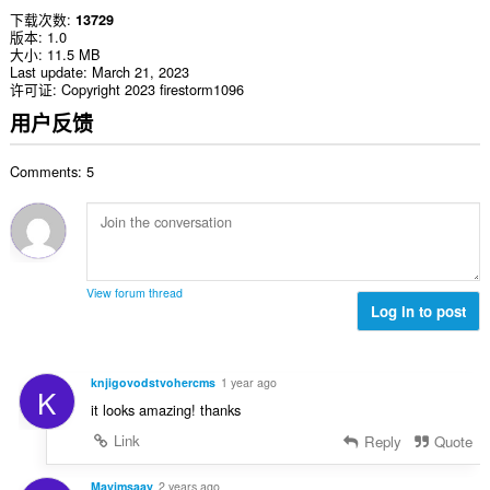
下载次数
13729
版本
1.0
大小
11.5 MB
Last update
March 21, 2023
许可证
Copyright 2023 firestorm1096
用户反馈
Comments: 5
View forum thread
Log in to post
knjigovodstvohercms
1 year ago
K
it looks amazing! thanks
Link
Reply
Quote
Mavimsaay
2 years ago