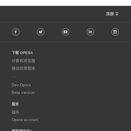
顶部
F
Facebook
Twitter
Youtube
LinkedIn
Instag
o
l
l
o
下载 OPERA
w
O
计算机浏览器
p
移动应用程序
e
r
a
Dev.Opera
Beta version
服务
插件
Opera account