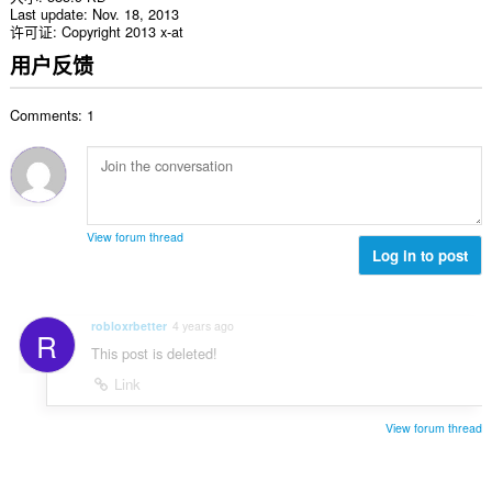
Last update
Nov. 18, 2013
许可证
Copyright 2013 x-at
用户反馈
Comments: 1
View forum thread
Log in to post
robloxrbetter
4 years ago
R
This post is deleted!
Link
View forum thread