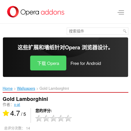
跳
到
主
要
内
容
这些扩展和墙纸针对
Opera 浏览器
设计。
下载 Opera
Free for Android
Home
Wallpapers
Gold Lamborghini ‎
Gold Lamborghini
作者：
x-at
4.7
您的评分
/ 5
总评分次数：
14