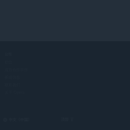
公司
职位
成为合作伙伴
新闻信息
联系我们
关于 Opera
Select
顶部
your