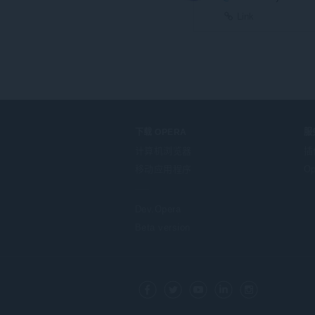
Link
下载 OPERA
服
计算机浏览器
插
移动应用程序
Op
Dev.Opera
Beta version
F
o
Facebook
Twitter
Youtube
LinkedIn
Instagram
l
l