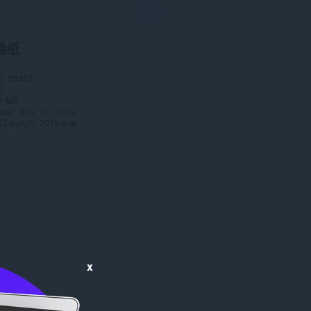
墙纸
数
53357
0
7 MB
date
Aug. 20, 2019
Copyright 2019 x-at
x