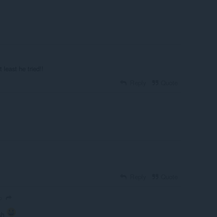
least he tried!!
Reply
Quote
Reply
Quote
o
ash