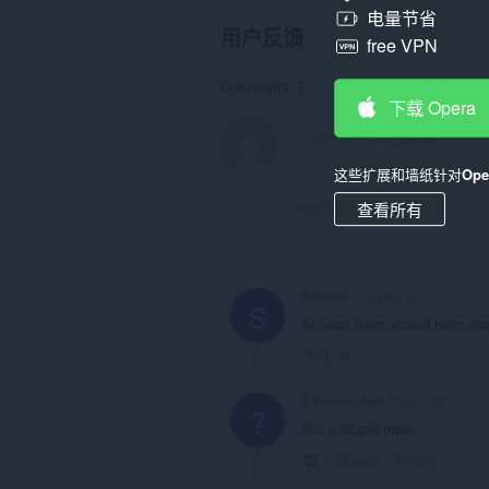
电量节省
用户反馈
free VPN
Comments: 7
下载 Opera
这些扩展和墙纸针对
Op
查看所有
View forum thread
Scavitza
3 months ago
S
At least there should have stay
Link
A Former User
5 years ago
?
this is stupid trash
Collapse
Link