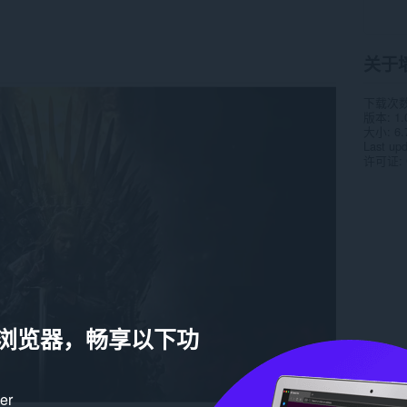
关于
下载次
版本
1.
大小
6.
Last up
许可证
a 浏览器，畅享以下功
ker