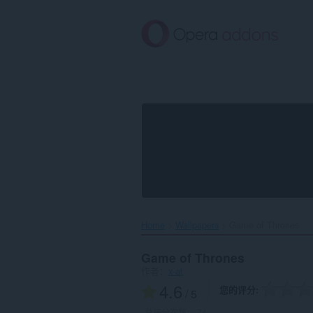
跳
到
主
要
内
容
Home
Wallpapers
Game of Thrones‎
Game of Thrones
作者：
x-at
4.6
您的评分
/ 5
总评分次数：
74