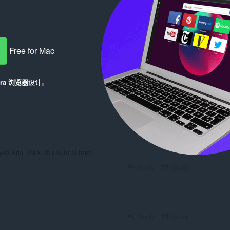
Free for Mac
era 浏览器
设计。
Log in to post
ed Aria Stark, this is total trash
Reply
Quote
Reply
Quote