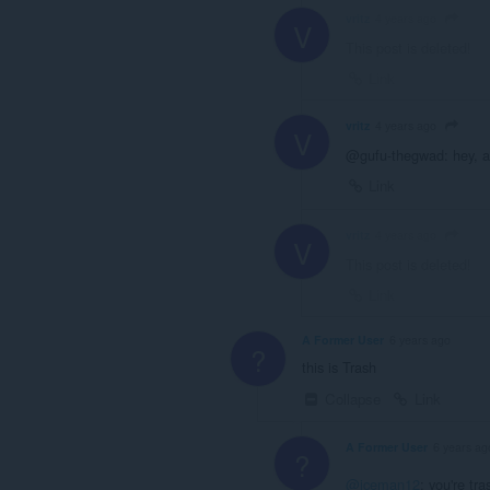
vritz
4 years ago
V
This post is deleted!
Link
vritz
4 years ago
V
@gufu-thegwad: hey, at 
Link
vritz
4 years ago
V
This post is deleted!
Link
A Former User
6 years ago
?
this is Trash
Collapse
Link
A Former User
6 years ag
?
@iceman12
: you're tr