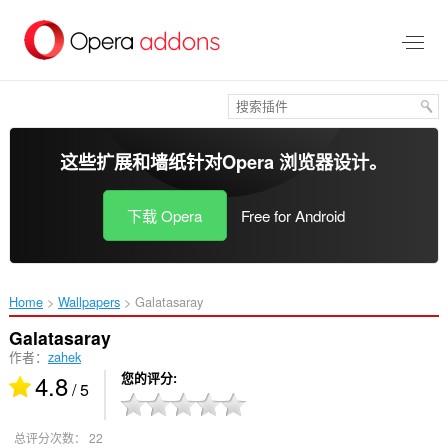
跳
到
主
要
内
容
这些扩展和墙纸针对
Opera 浏览器
设计。
下载 Opera
Free for Android
Home
Wallpapers
Galatasaray‎
Galatasaray
作者：
zahek
4.8
您的评分
/ 5
总评分次数：
22