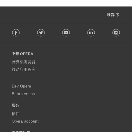
顶部
F
Facebook
Twitter
Youtube
LinkedIn
Instag
o
l
l
o
下载 OPERA
w
O
计算机浏览器
p
移动应用程序
e
r
a
Dev.Opera
Beta version
服务
插件
Opera account