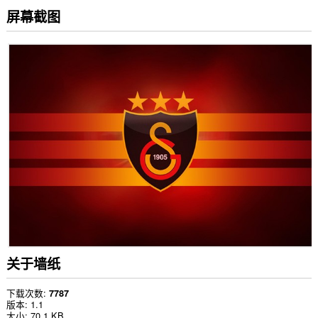
屏幕截图
关于墙纸
下载次数
7787
版本
1.1
大小
70.1 KB