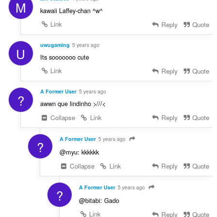
M
kawaii Laffey-chan ^w^
Link
Reply
Quote
uwugaming
5 years ago
U
Its sooooooo cute
Link
Reply
Quote
A Former User
5 years ago
?
awwn que lindinho >///<
Collapse
Link
Reply
Quote
A Former User
5 years ago
?
@myu: kkkkkk
Collapse
Link
Reply
Quote
A Former User
5 years ago
?
@bitabi: Gado
Link
Reply
Quote