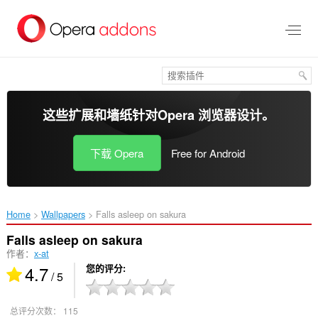
跳
到
主
要
内
容
这些扩展和墙纸针对
Opera 浏览器
设计。
下载 Opera
Free for Android
Home
Wallpapers
Falls asleep on sakura‎
Falls asleep on sakura
作者：
x-at
4.7
您的评分
/ 5
总评分次数：
115