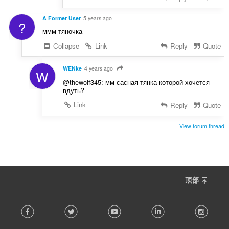
A Former User
5 years ago
?
ммм тяночка
Collapse
Link
Reply
Quote
WENke
4 years ago
W
@thewolf345: мм сасная тянка которой хочется
вдуть?
Link
Reply
Quote
View forum thread
顶部
F
Facebook
Twitter
Youtube
LinkedIn
Instag
o
l