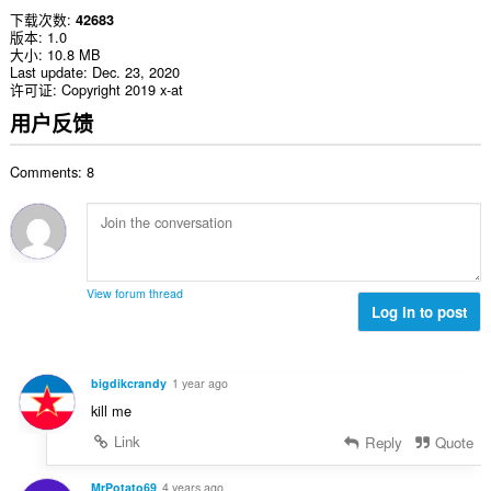
下载次数
42683
版本
1.0
大小
10.8 MB
Last update
Dec. 23, 2020
许可证
Copyright 2019 x-at
用户反馈
Comments: 8
View forum thread
Log in to post
bigdikcrandy
1 year ago
kill me
Link
Reply
Quote
MrPotato69
4 years ago