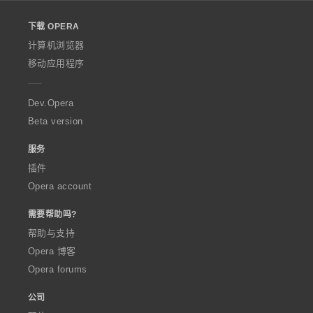
l
o
下载 OPERA
w
O
计算机浏览器
p
移动应用程序
e
r
a
Dev.Opera
Beta version
服务
插件
Opera account
需要帮助吗?
帮助与支持
Opera 博客
Opera forums
公司