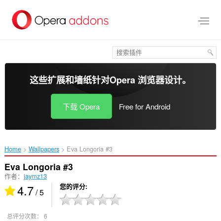
跳
到
主
要
内
容
这些扩展和墙纸针对
Opera 浏览器
设计。
下载 Opera
Free for Android
Home
Wallpapers
Eva Longoria #3‎
Eva Longoria #3
作者：
jaymz13
4.7
您的评分
/ 5
总评分次数：
6