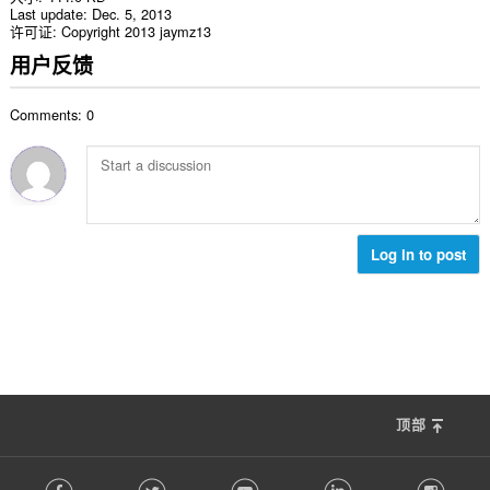
Last update
Dec. 5, 2013
许可证
Copyright 2013 jaymz13
用户反馈
Comments: 0
Log in to post
顶部
F
Facebook
Twitter
Youtube
LinkedIn
Instag
o