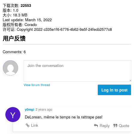
下载次数
22553
版本
1.0
大小
18.3 MB
Last update
March 15, 2022
版权所有者
Corado
许可证
Copyright 2022 c335e1f6-6776-4b62-9a5f-24fecb2577c8
用户反馈
Comments: 6
View forum thread
Log in to post
y0mgi
2 years ago
Y
DeLorean, même le temps ne la rattrape pas!
Link
Reply
Quote