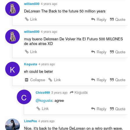
william500
4 years ago
DeLorean The Back to the future 50 million years
Link
Reply
Quote
william500
4 years ago
muy bueno Delorean De Volver Ha El Futuro 500 MILONES
de años atras XD
Link
Reply
Quote
Kogusta
4 years ago
K
eh could be beter
Collapse
Link
Reply
Quote
Kogusta
Chico999
3 years ago
C
@kogusta
: agree
Link
Reply
Quote
LimePea
4 years ago
Nice, it's back to the future DeLorean on a retro synth wave.