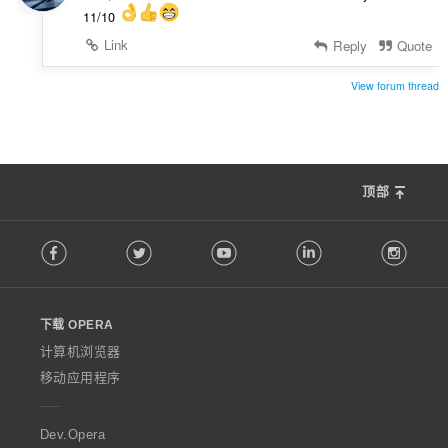
11/10
Link
Reply
Quote
View forum thread
顶部
F
Facebook
Twitter
Youtube
LinkedIn
Instag
o
l
l
o
下载 OPERA
w
O
计算机浏览器
p
移动应用程序
e
r
a
Dev.Opera