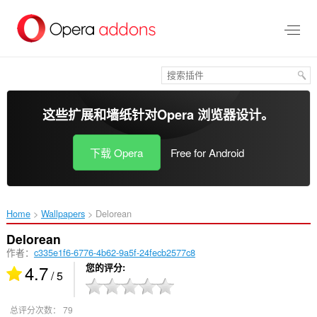
跳
到
主
要
内
容
这些扩展和墙纸针对
Opera 浏览器
设计。
下载 Opera
Free for Android
Home
Wallpapers
Delorean‎
Delorean
作者：
c335e1f6-6776-4b62-9a5f-24fecb2577c8
4.7
您的评分
/ 5
总评分次数：
79