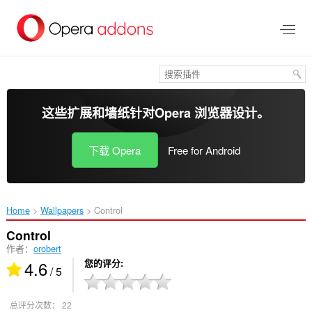
跳
到
主
要
内
容
这些扩展和墙纸针对
Opera 浏览器
设计。
下载 Opera
Free for Android
Home
Wallpapers
Control‎
Control
作者：
orobert
4.6
您的评分
/ 5
总评分次数：
22