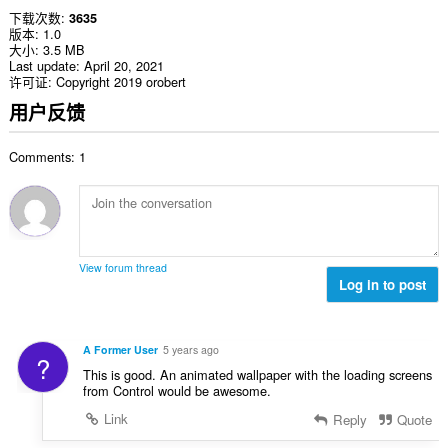
下载次数
3635
版本
1.0
大小
3.5 MB
Last update
April 20, 2021
许可证
Copyright 2019 orobert
用户反馈
Comments: 1
View forum thread
Log in to post
A Former User
5 years ago
?
This is good. An animated wallpaper with the loading screens
from Control would be awesome.
Link
Reply
Quote