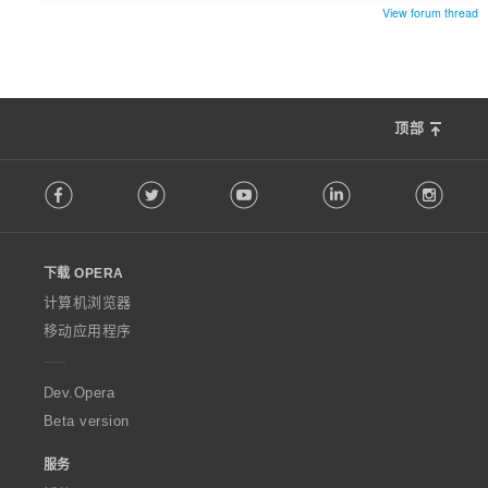
View forum thread
顶部
F
Facebook
Twitter
Youtube
LinkedIn
Instag
o
l
l
o
下载 OPERA
w
O
计算机浏览器
p
移动应用程序
e
r
a
Dev.Opera
Beta version
服务