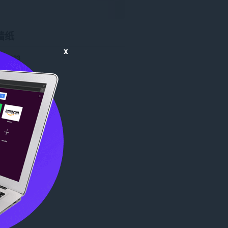
墙纸
x
数
3023
0
4.7 KB
date
Aug. 29, 2013
Copyright 2013 x-at