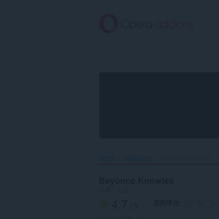
跳
到
主
要
内
容
Home
Wallpapers
Beyonce Knowles‎
Beyonce Knowles
作者：
x-at
4.7
您的评分
/ 5
总评分次数：
7