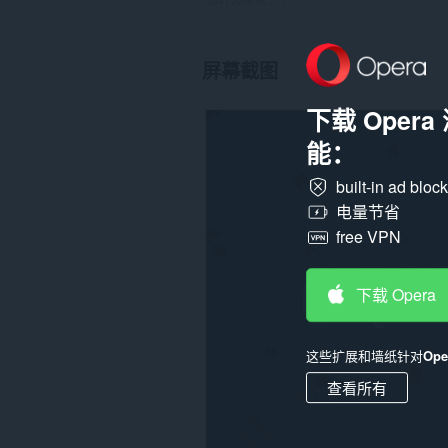
屏幕截图
下载 Oper
能：
built-in ad bloc
电量节省
free VPN
下载 Opera
这些扩展和墙纸针对
Op
查看所有