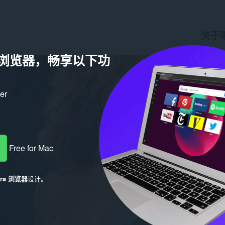
关于
a 浏览器，畅享以下功
下载次
版本
1.
大小
19
Last up
许可证
ker
Free for Mac
era 浏览器
设计。