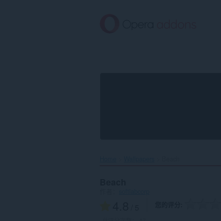
跳
到
主
要
内
容
Home
Wallpapers
Beach‎
Beach
作者：
softlabcorp
4.8
您的评分
/ 5
总评分次数：
47