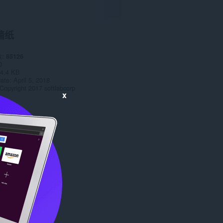
墙纸
数
85126
0
4.4 KB
date
April 5, 2018
Copyright 2017 softlabcorp
x