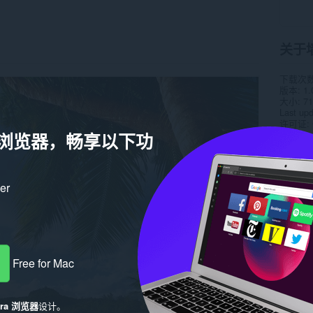
关于
下载次
版本
1.
大小
71
Last up
许可证
a 浏览器，畅享以下功
ker
Free for Mac
era 浏览器
设计。