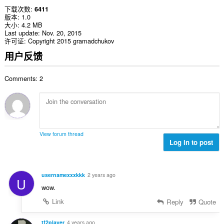
下载次数
6411
版本
1.0
大小
4.2 MB
Last update
Nov. 20, 2015
许可证
Copyright 2015 gramadchukov
用户反馈
Comments: 2
View forum thread
Log in to post
usernamexxxkkk
2 years ago
U
wow.
Link
Reply
Quote
tf2player
4 years ago