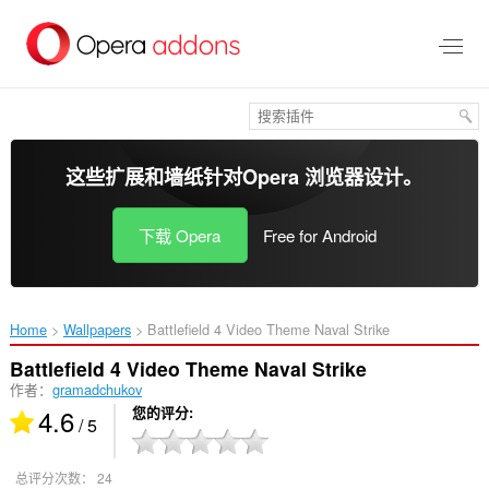
跳
到
主
要
内
容
这些扩展和墙纸针对
Opera 浏览器
设计。
下载 Opera
Free for Android
Home
Wallpapers
Battlefield 4 Video Theme Naval Strike‎
Battlefield 4 Video Theme Naval Strike
作者：
gramadchukov
4.6
您的评分
/ 5
总评分次数：
24