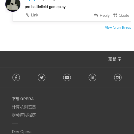
pro battlefield gameplay
Link
Reply
Quote
View forum thread
顶部
F
Facebook
Twitter
Youtube
LinkedIn
Instag
o
l
l
o
下载 OPERA
w
O
计算机浏览器
p
移动应用程序
e
r
a
Dev.Opera