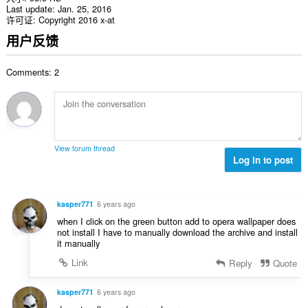
Last update
Jan. 25, 2016
许可证
Copyright 2016 x-at
用户反馈
Comments: 2
View forum thread
Log in to post
kasper771
6 years ago
when I click on the green button add to opera wallpaper does
not install I have to manually download the archive and install
it manually
Link
Reply
Quote
kasper771
6 years ago