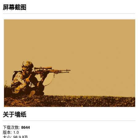
屏幕截图
关于墙纸
下载次数
8644
版本
1.0
大小
98.9 KB