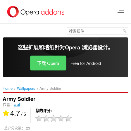
跳
到
主
要
内
容
这些扩展和墙纸针对
Opera 浏览器
设计。
下载 Opera
Free for Android
Home
Wallpapers
Army Soldier‎
Army Soldier
作者：
x-at
4.7
您的评分
/ 5
总评分次数：
23