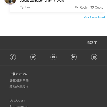
decent wallpaper for army lovers
Link
Reply
Quote
View forum thread
顶部
F
Facebook
Twitter
Youtube
LinkedIn
Instag
o
l
l
o
下载 OPERA
w
O
计算机浏览器
p
移动应用程序
e
r
a
Dev.Opera
Beta version