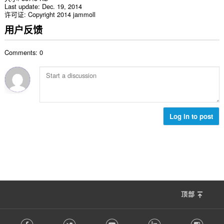
Last update
Dec. 19, 2014
许可证
Copyright 2014 jammoll
用户反馈
Comments: 0
Log in to post
顶部
F
Facebook
Twitter
Youtube
LinkedIn
Instag
o