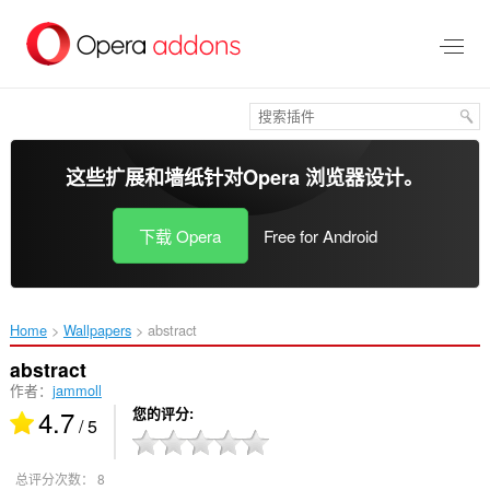
跳
到
主
要
内
容
这些扩展和墙纸针对
Opera 浏览器
设计。
下载 Opera
Free for Android
Home
Wallpapers
abstract‎
abstract
作者：
jammoll
4.7
您的评分
/ 5
总评分次数：
8