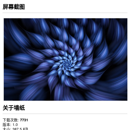
屏幕截图
关于墙纸
下载次数
7731
版本
1.0
大小
387.5 KB