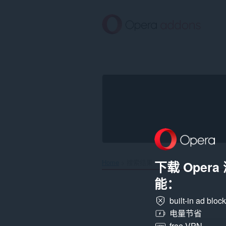
跳
到
主
要
内
容
Home
搜索结果
下载 Oper
能：
built-in ad bloc
电量节省
free VPN