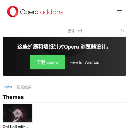
跳
到
主
要
内
容
这些扩展和墙纸针对
Opera 浏览器
设计。
下载 Opera
Free for Android
Home
搜索结果
Themes
Oni Loli with katana