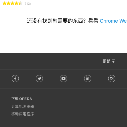
总
513
评
分
次
还没有找到您需要的东西？看看
Chrome Web
数
：
顶部
F
Facebook
Twitter
Youtube
LinkedIn
Instag
o
l
l
o
下载 OPERA
w
O
计算机浏览器
p
移动应用程序
e
r