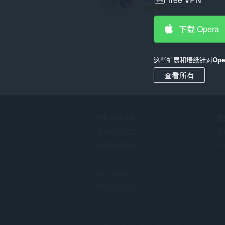
总
2
评
分
下载 Opera
次
数
：
这些扩展和墙纸针对
Op
查看所有
下载 OPERA
服
计算机浏览器
插
移动应用程序
Op
Dev.Opera
Beta version
F
o