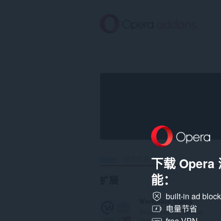
跳
到
主
要
内
容
Home
搜索结果
下载 Oper
能：
扩展
built-in ad bloc
Workplace Status
电量节省
Shows your Workplace
status (Messages and...
free VPN