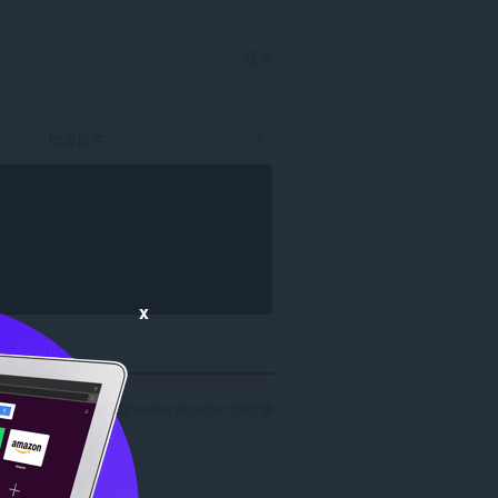
登录
x
找到 1 个匹配‘redcapshortcut’的结果