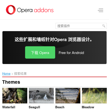
跳
到
主
要
内
容
这些扩展和墙纸针对
Opera 浏览器
设计。
下载 Opera
Free for Android
Home
搜索结果
Themes
Waterfall
Seagull
Beach
Meadow