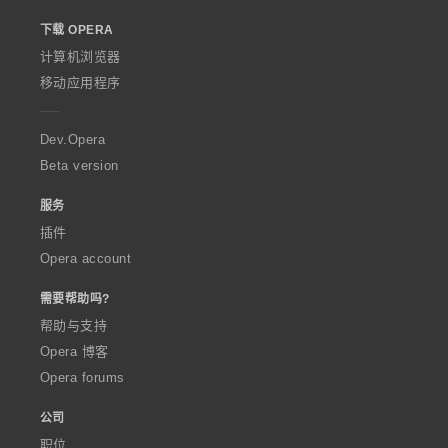
o
下载 OPERA
w
O
计算机浏览器
p
移动应用程序
e
r
a
Dev.Opera
Beta version
服务
插件
Opera account
需要帮助吗?
帮助与支持
Opera 博客
Opera forums
公司
职位