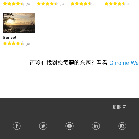
总
总
总
总
5
6
3
3
评
评
评
评
分
分
分
分
次
次
次
次
数
数
数
数
：
：
：
：
Sunset
总
6
评
分
次
还没有找到您需要的东西？看看
Chrome Web
数
：
顶部
F
Facebook
Twitter
Youtube
LinkedIn
Instag
o
l
l