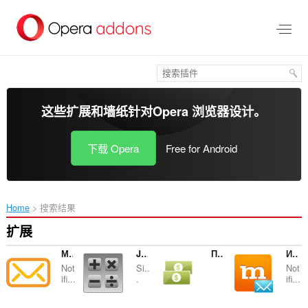
跳
到
主
要
内
容
这些扩展和墙纸针对
Opera 浏览器
设计。
下载 Opera
Free for Android
Home
搜索结果
扩展
Мои сообщения
Just Calculator ;)
Простой конвертер валют
Информер Mamba.ru
Not
Si..
Not
ifi...
.
ifi...