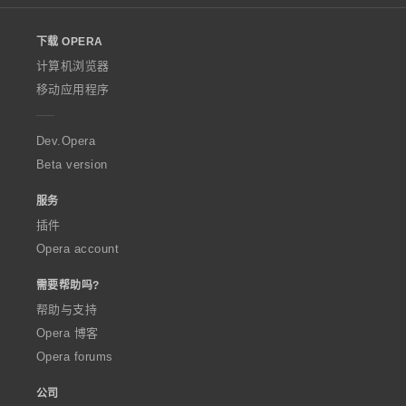
l
o
下载 OPERA
w
O
计算机浏览器
p
移动应用程序
e
r
a
Dev.Opera
Beta version
服务
插件
Opera account
需要帮助吗?
帮助与支持
Opera 博客
Opera forums
公司