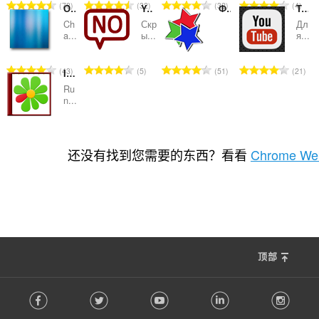
总
总
总
总
78
32
32
4
Обои на сайты
YouTube без комментариев
Фишки для Рутрекера
Тема для YouTube - Темный карбон
评
评
评
评
Ch
Скр
Дл
分
分
分
分
a...
ы...
я...
次
次
次
次
数
数
数
数
总
总
总
总
43
5
51
21
ICQ for Sidebar
：
：
：
：
评
评
评
评
Ru
分
分
分
分
n...
次
次
次
次
数
数
数
数
总
16
：
：
：
：
评
还没有找到您需要的东西？看看
Chrome Web
分
次
数
：
顶部
F
Facebook
Twitter
Youtube
LinkedIn
Instag
o
l