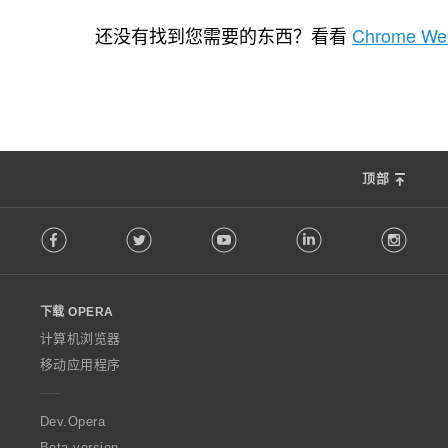
总
50
评
还没有找到您需要的东西？看看
Chrome Web
分
次
数
：
顶部
F
Facebook
Twitter
Youtube
LinkedIn
Instag
o
l
l
o
下载 OPERA
w
O
计算机浏览器
p
移动应用程序
e
r
a
Dev.Opera
Beta version