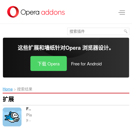
跳
到
主
要
内
容
这些扩展和墙纸针对
Opera 浏览器
设计。
下载 Opera
Free for Android
Home
搜索结果
扩展
FlappyBird
Pla
y...