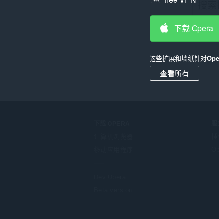
下载 Opera
这些扩展和墙纸针对
Op
查看所有
下载 OPERA
服
计算机浏览器
插
移动应用程序
Op
Dev.Opera
Beta version
F