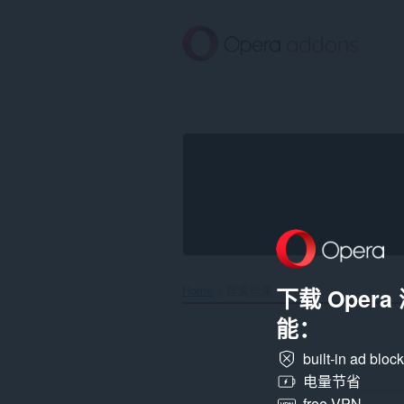
跳
到
主
要
内
容
Home
搜索结果
下载 Oper
能：
built-in ad bloc
电量节省
free VPN