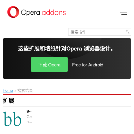
跳
到
主
要
内
容
这些扩展和墙纸针对
Opera 浏览器
设计。
下载 Opera
Free for Android
Home
搜索结果
扩展
geneBB
Ge
n...