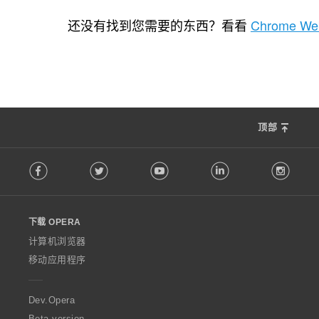
总
3
评
还没有找到您需要的东西？看看
Chrome Web
分
次
数
：
顶部
F
Facebook
Twitter
Youtube
LinkedIn
Instag
o
l
l
o
下载 OPERA
w
O
计算机浏览器
p
移动应用程序
e
r
a
Dev.Opera
Beta version