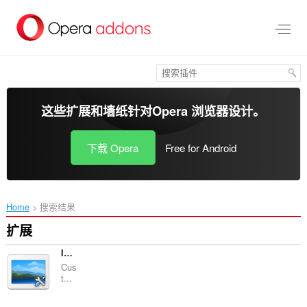
跳
到
主
要
内
容
这些扩展和墙纸针对
Opera 浏览器
设计。
下载 Opera
Free for Android
Home
搜索结果
扩展
Image Autosizer
Cus
t...