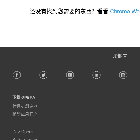
总
118
评
还没有找到您需要的东西？看看
Chrome Web
分
次
数
：
顶部
F
Facebook
Twitter
Youtube
LinkedIn
Instag
o
l
l
o
下载 OPERA
w
O
计算机浏览器
p
移动应用程序
e
r
a
Dev.Opera
Beta version